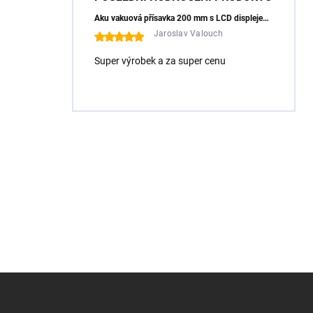
Aku vakuová přísavka 200 mm s LCD displejem (150 kg) - HÖGERT HT3B355
Jaroslav Valouch
Super výrobek a za super cenu
Z
á
p