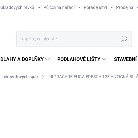
obkladových prvků
Půjčovna nářadí
Poradenství
Prodejna
Hledat
DLAHY A DOPLŇKY
PODLAHOVÉ LIŠTY
STAVEBNÍ
e cementových spár
ULTRACARE FUGA FRESCA 123 ANTICKÁ BÍLÁ 
Neohodnoceno
Podrobnosti hodnocení
ZNAČKA:
MAPEI
22
159
Měr
193,
cena
NA