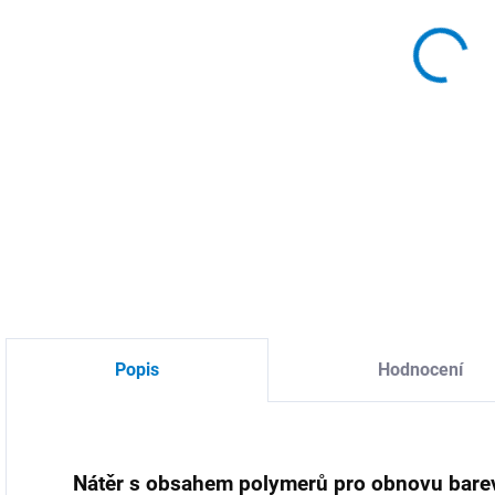
MOŽ
Poly
DETA
Popis
Hodnocení
Nátěr s obsahem polymerů pro obnovu bare