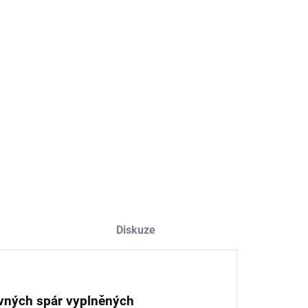
NOSTI DORUČENÍ
−
+
Přidat do košíku
merový nátěr na obnovu barvy spáry
ILNÍ INFORMACE
ZEPTAT SE
HLÍDAT
Diskuze
vných spár vyplněných