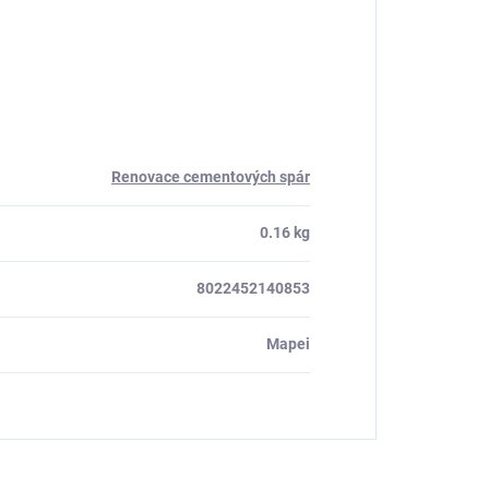
Renovace cementových spár
0.16 kg
8022452140853
Mapei