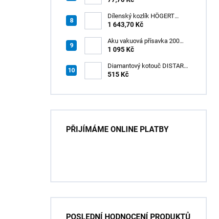
Dílenský kozlík HÖGERT
HT7G551
1 643,70 Kč
Aku vakuová přísavka 200
mm s LCD displejem (150 kg)
1 095 Kč
- HÖGERT HT3B355
Diamantový kotouč DISTAR
GREEN CUT
515 Kč
115x1,2/1,0x8x22,23 + PAD
Z60
PŘIJÍMÁME ONLINE PLATBY
POSLEDNÍ HODNOCENÍ PRODUKTŮ