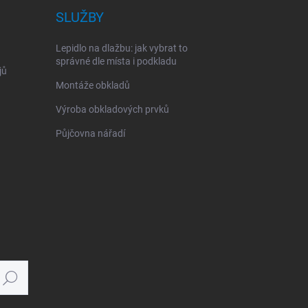
SLUŽBY
Lepidlo na dlažbu: jak vybrat to
správné dle místa i podkladu
jů
Montáže obkladů
Výroba obkladových prvků
Půjčovna nářadí
Hledat