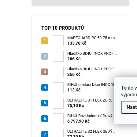
TOP 10 PRODUKTŮ
MAPEGUARD PC 50-75 mm
(1box=25ks) /1ks
133,70 Kč
Hladítko BIHUI INOX PROFI
280 x 120 mm zub 12mm -
266 Kč
měkká rukojeť
Hladítko BIHUI INOX PROFI
280 x 120 mm zub 3,2mm -
266 Kč
měkká rukojeť
BIHUI omítací lžíce INOX 100
Tento 
× 110 mm – měkká
113 Kč
vyjadřu
ergonomická rukojeť
ULTRALITE S1 FLEX ZERO
75,10 Kč
BÍLÝ NOVINKA/15kg
Nast
BIHUI Rozkládací nůžkový
pracovní stůl 221×113×73 cm
6 797,90 Kč
– hliníkový, nosnost 300 kg
ULTRALITE S2 FLEX ŠEDÝ
/15kg
77,70 Kč