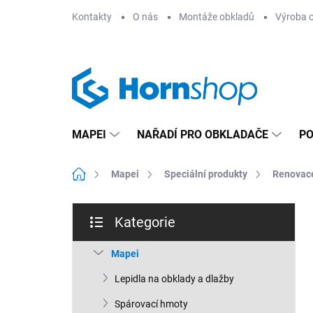
Přejít
Kontakty
O nás
Montáže obkladů
Výroba 
na
obsah
MAPEI
NAŘADÍ PRO OBKLADAČE
PO
Domů
Mapei
Speciální produkty
Renovac
P
Kategorie
o
Přeskočit
s
kategorie
t
Mapei
r
Lepidla na obklady a dlažby
a
n
Spárovací hmoty