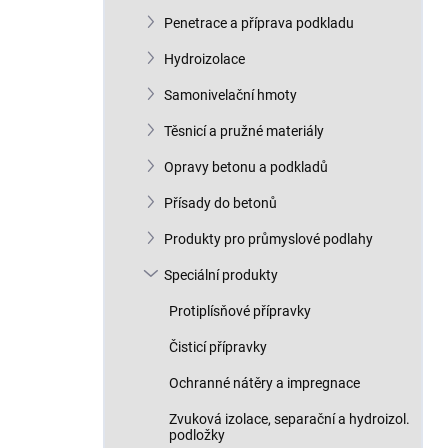
n
Penetrace a příprava podkladu
í
p
Hydroizolace
a
n
Samonivelační hmoty
e
Těsnicí a pružné materiály
l
Opravy betonu a podkladů
Přísady do betonů
Produkty pro průmyslové podlahy
Speciální produkty
Protiplísňové přípravky
Čisticí přípravky
Ochranné nátěry a impregnace
Zvuková izolace, separační a hydroizol.
podložky