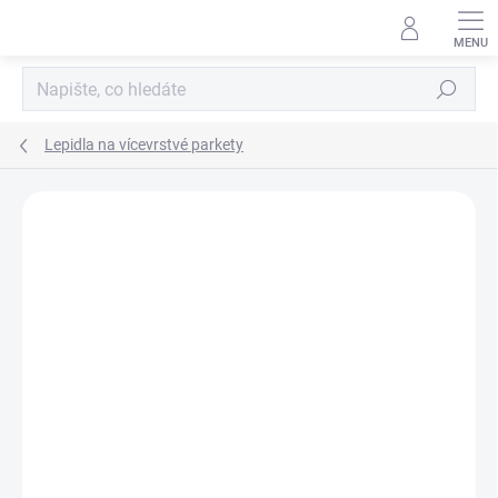
Přejít
na
obsah
Hledat
Lepidla na vícevrstvé parkety
Podrobnosti hodnocení
Neohodnoceno
ZNAČKA:
MAPEI