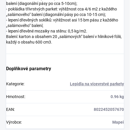
balení (diagonální pásy po cca 5-10cm);
- pokládka třívrstvých parket: výtěžnost cca 4/6 m2 z každého
„salámového“ balení (diagonální pásy po cca 10-15 cm);
- lepení dřevěných soklíků: výtěžnost asi 15 bm pásu z každého
„salámového“ balení;
- lepení dřevěné mozaiky na stěnu: 0,5 kg/m2.
Balení: karton a obsahem 20 „salámových“ balení v hliníkové fólii,
každý o obsahu 600 cm3.
Doplňkové parametry
Kategorie
:
Lepidla na vícevrstvé parkety
Hmotnost
:
0.96 kg
EAN
:
8022452057670
Výrobce
:
Mapei