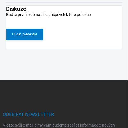
Diskuze
Buďte první, kdo napíše příspěvek k této položce.
Přidat komentář
Z
á
p
a
t
í
ODEBÍRAT NEWSLETTER
Vložte svůj e-mail a my vám budeme zasílat informace o nových