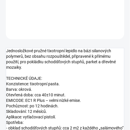
Lepidlo pružné jednosložkové silanové
DETAILNÍ INFORMACE
ZEPTAT SE
HLÍDAT
Jednosložkové pružné tixotropní lepidlo na bázi silanových
polymerů, bez obsahu rozpouštědel, připravené k přímému
použití, pro pokládku schodišťových stupňů, parket a dřevěné
mozaiky.
TECHNICKÉ ÚDAJE:
Konzistence: tixotropní pasta.
Barva: okrová.
Otevřená doba: cca 40±10 minut.
EMICODE: EC1 R Plus – velmi nízké emise.
Pochůznost: po 12 hodinách.
Skladování: 12 měsíců.
Aplikace: vytlačovací pistolí.
Spotřeba:
- obklad schodišťových stupňů: cca 2 m2 z každého „salámového“