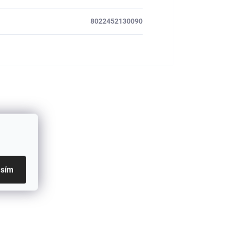
8022452130090
asím