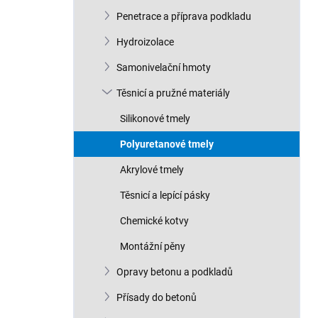
n
Penetrace a příprava podkladu
í
p
Hydroizolace
a
n
Samonivelační hmoty
e
Těsnicí a pružné materiály
l
Silikonové tmely
Polyuretanové tmely
Akrylové tmely
Těsnicí a lepící pásky
Chemické kotvy
Montážní pěny
Opravy betonu a podkladů
Přísady do betonů