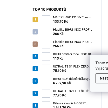
TOP 10 PRODUKTŮ
MAPEGUARD PC 50-75 mm
(1box=25ks) /1ks
133,70 Kč
Hladítko BIHUI INOX PROFI
280 x 120 mm zub 12mm -
266 Kč
měkká rukojeť
Hladítko BIHUI INOX PROFI
280 x 120 mm zub 3,2mm -
266 Kč
měkká rukojeť
BIHUI omítací lžíce INOX 100
× 110 mm – měkká
113 Kč
ergonomická rukojeť
Tento 
ULTRALITE S1 FLEX ZERO
vyjadřu
75,10 Kč
BÍLÝ NOVINKA/15kg
Nast
BIHUI Rozkládací nůžkový
pracovní stůl 221×113×73 cm
6 797,90 Kč
– hliníkový, nosnost 300 kg
ULTRALITE S2 FLEX ŠEDÝ
/15kg
77,70 Kč
Dílenský kozlík HÖGERT
HT7G551
1 643,70 Kč