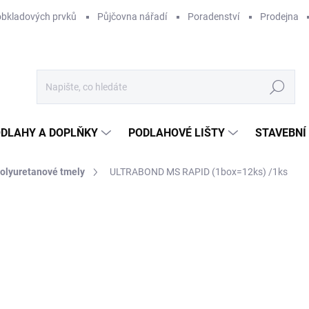
obkladových prvků
Půjčovna nářadí
Poradenství
Prodejna
Hledat
DLAHY A DOPLŇKY
PODLAHOVÉ LIŠTY
STAVEBNÍ
olyuretanové tmely
ULTRABOND MS RAPID (1box=12ks) /1ks
Neohodnoceno
Podrobnosti hodnocení
ZNAČKA:
MAPEI
33
232
Měr
280,
cena
SK