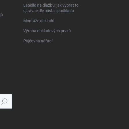
Lepidlo na dlažbu: jak vybrat to
správné dle místa i podkladu
jů
Montáže obkladů
Výroba obkladových prvků
Půjčovna nářadí
Hledat