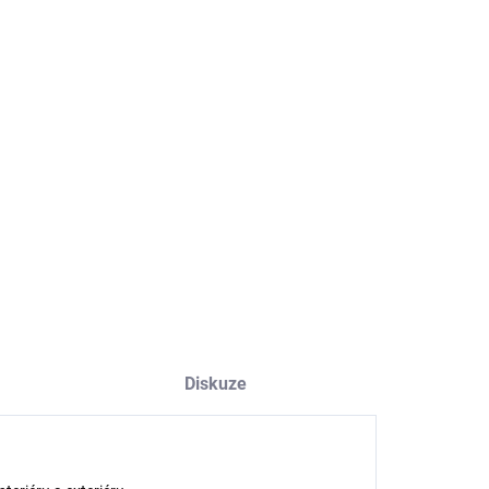
EME DORUČIT
8.2026
NOSTI DORUČENÍ
−
+
Přidat do košíku
ILNÍ INFORMACE
ZEPTAT SE
HLÍDAT
Diskuze