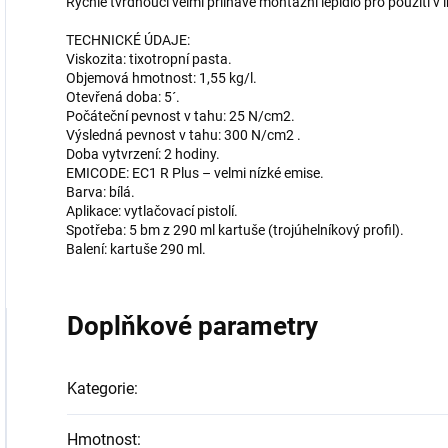
Rychle tvrdnoucí velmi přilnavé montážní lepidlo pro použití v i
TECHNICKÉ ÚDAJE:
Viskozita: tixotropní pasta.
Objemová hmotnost: 1,55 kg/l.
Otevřená doba: 5´.
Počáteční pevnost v tahu: 25 N/cm2.
Výsledná pevnost v tahu: 300 N/cm2 .
Doba vytvrzení: 2 hodiny.
EMICODE: EC1 R Plus – velmi nízké emise.
Barva: bílá.
Aplikace: vytlačovací pistolí.
Spotřeba: 5 bm z 290 ml kartuše (trojúhelníkový profil).
Balení: kartuše 290 ml.
Doplňkové parametry
Kategorie
:
Hmotnost
: