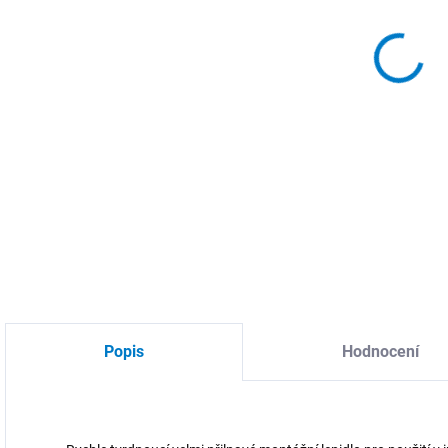
MŮŽ
DO:
10.
MOŽ
DETA
Popis
Hodnocení