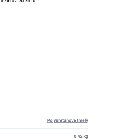
nteriéru a exteriéru.
Polyuretanové tmely
0.42 kg