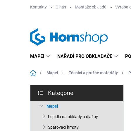
Přejít
Kontakty
O nás
Montáže obkladů
Výroba 
na
obsah
MAPEI
NAŘADÍ PRO OBKLADAČE
PO
Domů
Mapei
Těsnicí a pružné materiály
P
P
Kategorie
o
Přeskočit
s
kategorie
t
Mapei
r
Lepidla na obklady a dlažby
a
n
Spárovací hmoty