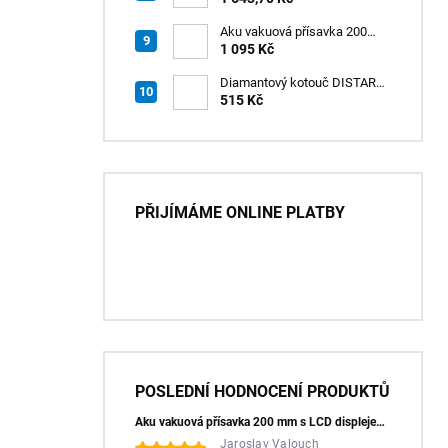
Aku vakuová přísavka 200
mm s LCD displejem (150 kg)
1 095 Kč
- HÖGERT HT3B355
Diamantový kotouč DISTAR
GREEN CUT
515 Kč
115x1,2/1,0x8x22,23 + PAD
Z60
PŘIJÍMÁME ONLINE PLATBY
POSLEDNÍ HODNOCENÍ PRODUKTŮ
Aku vakuová přísavka 200 mm s LCD displejem (150 kg) - HÖGERT HT3B355
Jaroslav Valouch