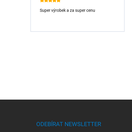
Super výrobek a za super cenu
Z
á
p
a
ODEBÍRAT NEWSLETTER
t