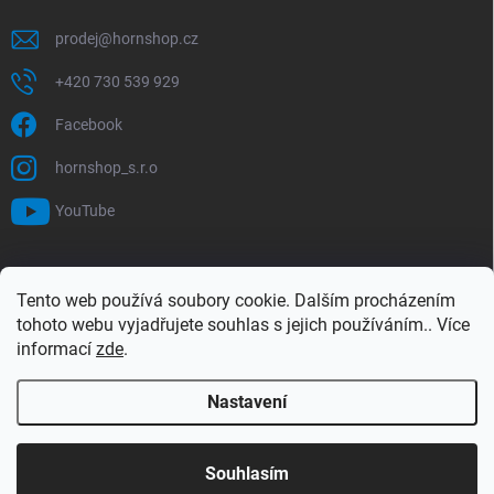
prodej
@
hornshop.cz
+420 730 539 929
Facebook
hornshop_s.r.o
YouTube
VYHLEDÁVÁNÍ
Tento web používá soubory cookie. Dalším procházením
tohoto webu vyjadřujete souhlas s jejich používáním.. Více
Hledat
informací
zde
.
Nastavení
Copyright 2026
Hornshop
. Všechna práva vyhrazena.
Upravit nastavení
cookies
Souhlasím