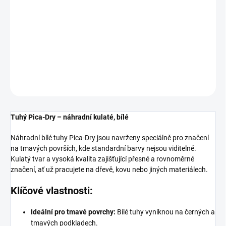
Náhradní bílé tuhy Pica-Dry jsou navrženy speciálně pro značení
na tmavých površích, kde standardní barvy nejsou viditelné.
Kulatý tvar a vysoká kvalita zajišťující přesné a rovnoměrné
značení, ať už pracujete na dřevě, kovu nebo jiných materiálech.
DETAILNÍ INFORMACE
ZEPTAT SE
HLÍDAT
Tuhý Pica-Dry – náhradní kulaté, bílé
Náhradní bílé tuhy Pica-Dry jsou navrženy speciálně pro značení
na tmavých površích, kde standardní barvy nejsou viditelné.
Kulatý tvar a vysoká kvalita zajišťující přesné a rovnoměrné
značení, ať už pracujete na dřevě, kovu nebo jiných materiálech.
Klíčové vlastnosti:
Ideální pro tmavé povrchy:
Bílé tuhy vyniknou na černých a
tmavých podkladech.