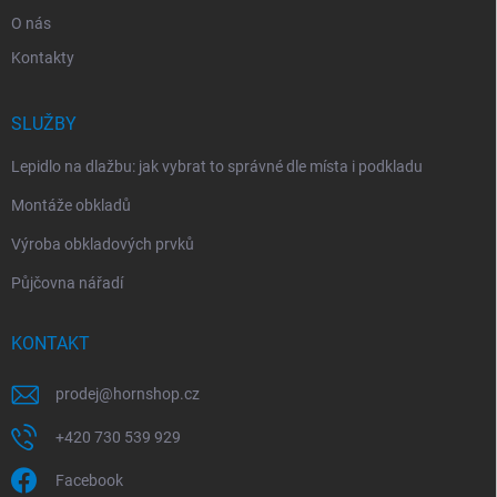
O nás
Kontakty
SLUŽBY
Lepidlo na dlažbu: jak vybrat to správné dle místa i podkladu
Montáže obkladů
Výroba obkladových prvků
Půjčovna nářadí
KONTAKT
prodej
@
hornshop.cz
+420 730 539 929
Facebook