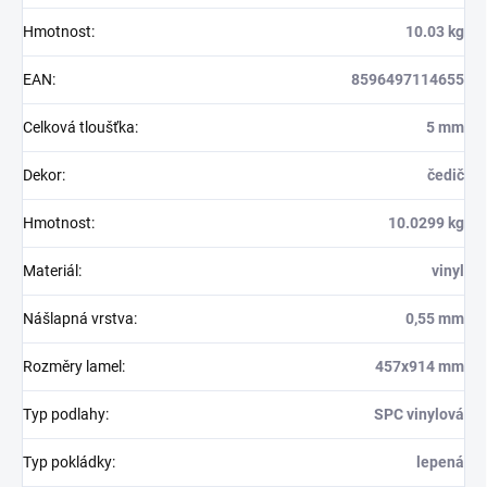
Hmotnost
:
10.03 kg
EAN
:
8596497114655
Celková tloušťka
:
5 mm
Dekor
:
čedič
Hmotnost
:
10.0299 kg
Materiál
:
vinyl
Nášlapná vrstva
:
0,55 mm
Rozměry lamel
:
457x914 mm
Typ podlahy
:
SPC vinylová
Typ pokládky
:
lepená