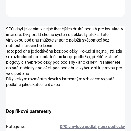
ZEPTAT SE
HLÍDAT
SPC vinyl je jedním z nejoblíbenějších druhů podlah pro instalaci v
interiéru. Díky praktickému systému pokládky click si tuto
vinylovou podlahu můžete snadno položit svépomocí bez
nutnosti náročného lepení.
Tato podlaha je dodávána bez podložky. Pokud si nejste jisti, zda
se rozhodnout pro dodatečnou koupi podložky, přečtěte si náš
blogový článek "Podložky pod podlahy - ano či ne?". Nahlédněte
do naší nabídky podložek pod podlahu a vyberte si tu pravou pro
vaši podlahu!
Díky velkým rozměrům desek s kamenným vzhledem vypadá
podlaha jako skutečná dlažba.
Doplňkové parametry
Kategorie
:
SPC vinylové podlahy bez podložky