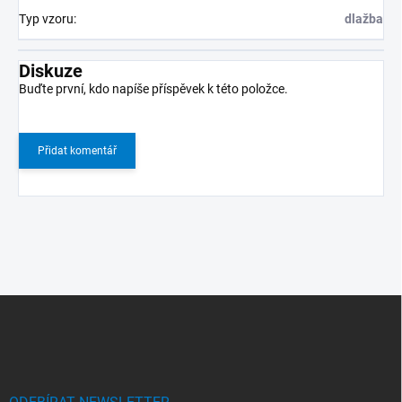
Typ vzoru
:
dlažba
Diskuze
Buďte první, kdo napíše příspěvek k této položce.
Přidat komentář
Z
á
p
a
t