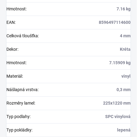
Hmotnost
:
7.16 kg
EAN
:
8596497114600
Celková tloušťka
:
4 mm
Dekor
:
Kréta
Hmotnost
:
7.15909 kg
Materiál
:
vinyl
Nášlapná vrstva
:
0,3 mm
Rozměry lamel
:
225x1220 mm
Typ podlahy
:
SPC vinylová
Typ pokládky
:
lepená