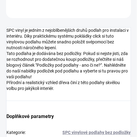
ZEPTAT SE
HLÍDAT
SPC vinyl je jedním z nejoblíbenějších druhů podlah pro instalaci v
interiéru. Díky praktickému systému pokládky click si tuto
vinylovou podlahu můžete snadno položit svépomocí bez
nutnosti náročného lepení.
Tato podlaha je dodávána bez podložky. Pokud si nejste jisti, zda
se rozhodnout pro dodatečnou koupi podložky, přečtěte si náš
blogový článek "Podložky pod podlahy - ano či ne?". Nahlédněte
do naší nabídky podložek pod podlahu a vyberte si tu pravou pro
vaši podlahu!
Přírodní a realistický vzhled dřeva činí z této podlahy skvělou
volbu pro jakýkoli interiér.
Doplňkové parametry
Kategorie
:
SPC vinylové podlahy bez podložky