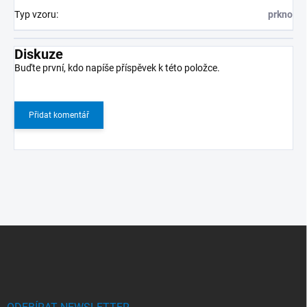
Typ vzoru
:
prkno
Diskuze
Buďte první, kdo napíše příspěvek k této položce.
Přidat komentář
Z
á
p
a
t