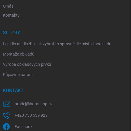
O nás
Kontakty
SLUŽBY
Lepidlo na dlažbu: jak vybrat to správné dle místa i podkladu
Montáže obkladů
Výroba obkladových prvků
Půjčovna nářadí
KONTAKT
prodej
@
hornshop.cz
+420 730 539 929
Facebook