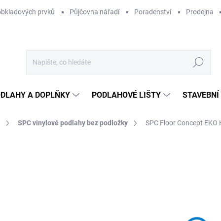
obkladových prvků
Půjčovna nářadí
Poradenství
Prodejna
Hledat
DLAHY A DOPLŇKY
PODLAHOVÉ LIŠTY
STAVEBNÍ
SPC vinylové podlahy bez podložky
SPC Floor Concept EKO
Neohodnoceno
Podrobnosti hodnocení
9
771
Měr
NA
cena
MOŽ