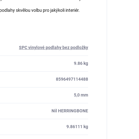
!
o podlahy skvělou volbu pro jakýkoli interiér.
SPC vinylové podlahy bez podložky
9.86 kg
8596497114488
5,0 mm
Nil HERRINGBONE
9.86111 kg