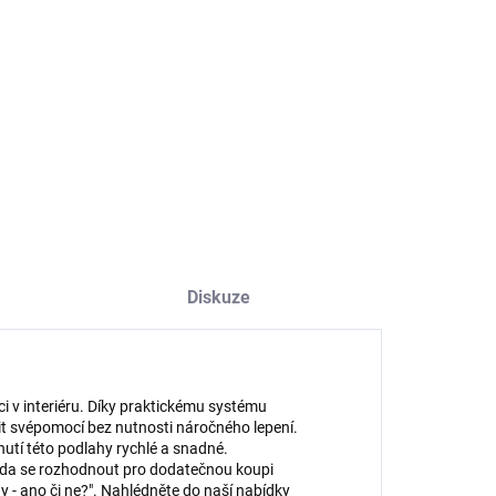
−
+
Přidat do košíku
ILNÍ INFORMACE
ZEPTAT SE
HLÍDAT
Diskuze
ci v interiéru. Díky praktickému systému
it svépomocí bez nutnosti náročného lepení.
nutí této podlahy rychlé a snadné.
, zda se rozhodnout pro dodatečnou koupi
y - ano či ne?". Nahlédněte do naší nabídky