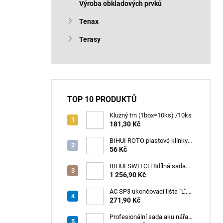
Výroba obkladových prvků
Tenax
Terasy
TOP 10 PRODUKTŮ
Kluzný trn (1box=10ks) /10ks
181,30 Kč
BIHUI ROTO plastové klínky
1–13 mm – balení 50 ks
56 Kč
BIHUI SWITCH 8dílná sada
zubových hladítek INOX –
1 256,90 Kč
výměnná rukojeť v praktickém
boxu
AC SP3 ukončovací lišta "L",
PREMIUM, hliník elox titan, v:
271,90 Kč
8 mm, d: 2,5 m
Profesionální sada aku nářadí