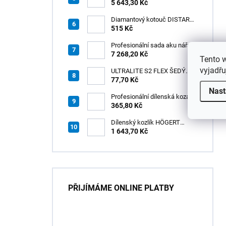
3v1 HÖGERT
5 643,30 Kč
Diamantový kotouč DISTAR
GREEN CUT
515 Kč
115x1,2/1,0x8x22,23 + PAD
Z60
Profesionální sada aku nářadí
3v1 20V HÖGERT
7 268,20 Kč
Tento 
vyjadřu
ULTRALITE S2 FLEX ŠEDÝ
/15kg
77,70 Kč
Nast
Profesionální dílenská koza
HÖGERT HT7G550
365,80 Kč
Dílenský kozlík HÖGERT
HT7G551
1 643,70 Kč
PŘIJÍMÁME ONLINE PLATBY