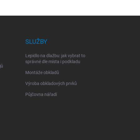
SLUŽBY
Lepidlo na dlažbu: jak vybrat to
správné dle místa i podkladu
jů
Montáže obkladů
Výroba obkladových prvků
Půjčovna nářadí