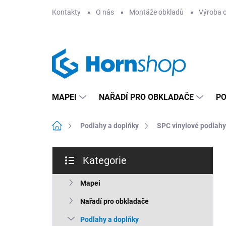
Přejít
Kontakty
O nás
Montáže obkladů
Výroba 
na
obsah
MAPEI
NAŘADÍ PRO OBKLADAČE
PO
Domů
Podlahy a doplňky
SPC vinylové podlahy
P
Kategorie
o
Přeskočit
s
kategorie
t
Mapei
r
Nařadí pro obkladače
a
n
Podlahy a doplňky