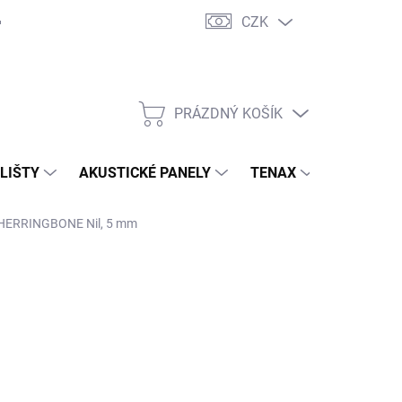
CZK
PRÁZDNÝ KOŠÍK
NÁKUPNÍ
KOŠÍK
 LIŠTY
AKUSTICKÉ PANELY
TENAX
TERASY
 HERRINGBONE Nil, 5 mm
34 Kč
/ ks
,90 Kč bez DPH
ná
 OBJEDNÁVKU
:
NOSTI DORUČENÍ