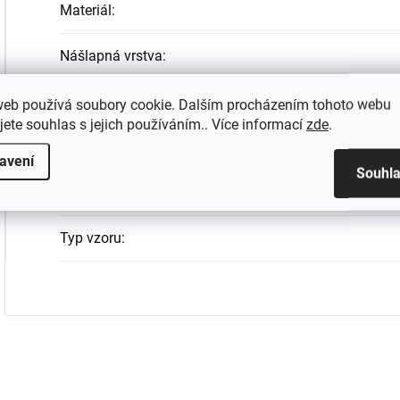
Materiál
:
Nášlapná vrstva
:
Rozměry lamel
:
web používá soubory cookie. Dalším procházením tohoto webu
jete souhlas s jejich používáním.. Více informací
zde
.
Typ podlahy
:
avení
Souhl
Typ pokládky
:
Typ vzoru
: