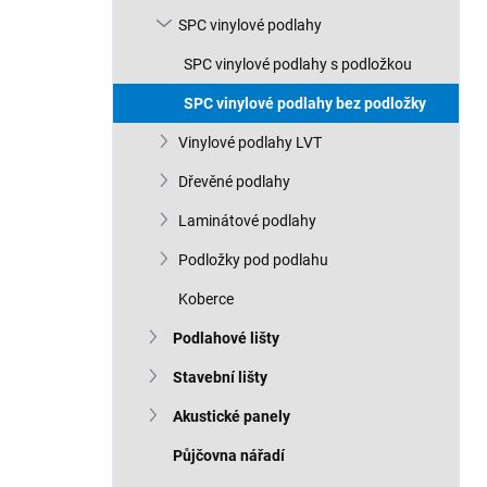
n
SPC vinylové podlahy
í
p
SPC vinylové podlahy s podložkou
a
n
SPC vinylové podlahy bez podložky
e
Vinylové podlahy LVT
l
Dřevěné podlahy
Laminátové podlahy
Podložky pod podlahu
Koberce
Podlahové lišty
Stavební lišty
Akustické panely
Půjčovna nářadí