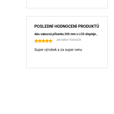
POSLEDNÍ HODNOCENÍ PRODUKTŮ
Aku vakuová přísavka 200 mm s LCD displejem (150 kg) - HÖGERT HT3B355
Jaroslav Valouch
Super výrobek a za super cenu