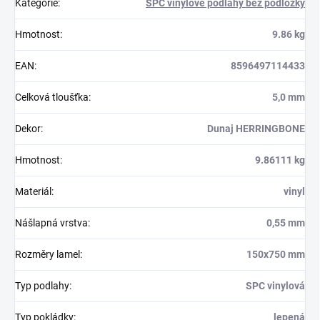
Kategorie
:
SPC vinylové podlahy bez podložky
Hmotnost
:
9.86 kg
EAN
:
8596497114433
Celková tloušťka
:
5,0 mm
Dekor
:
Dunaj HERRINGBONE
Hmotnost
:
9.86111 kg
Materiál
:
vinyl
Nášlapná vrstva
:
0,55 mm
Rozměry lamel
:
150x750 mm
Typ podlahy
:
SPC vinylová
Typ pokládky
:
lepená