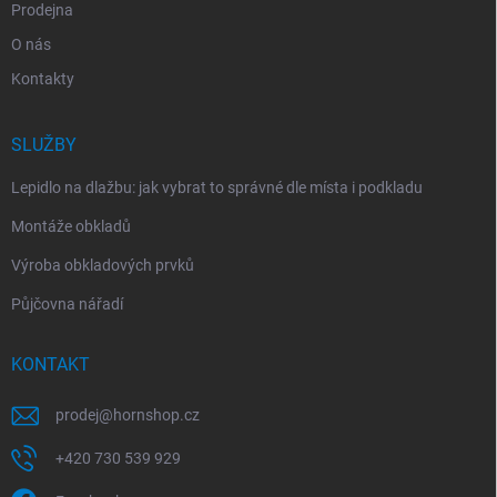
Prodejna
O nás
Kontakty
SLUŽBY
Lepidlo na dlažbu: jak vybrat to správné dle místa i podkladu
Montáže obkladů
Výroba obkladových prvků
Půjčovna nářadí
KONTAKT
prodej
@
hornshop.cz
+420 730 539 929