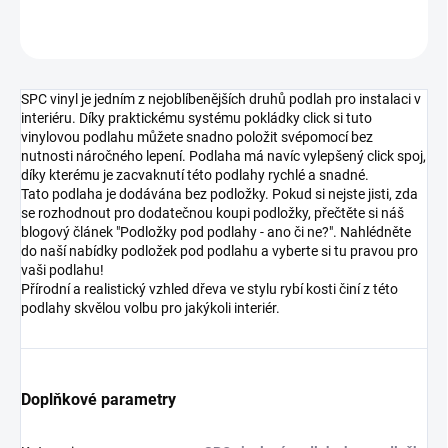
ZEPTAT SE
HLÍDAT
SPC vinyl je jedním z nejoblíbenějších druhů podlah pro instalaci v
interiéru. Díky praktickému systému pokládky click si tuto
vinylovou podlahu můžete snadno položit svépomocí bez
nutnosti náročného lepení. Podlaha má navíc vylepšený click spoj,
díky kterému je zacvaknutí této podlahy rychlé a snadné.
Tato podlaha je dodávána bez podložky. Pokud si nejste jisti, zda
se rozhodnout pro dodatečnou koupi podložky, přečtěte si náš
blogový článek "Podložky pod podlahy - ano či ne?". Nahlédněte
do naší nabídky podložek pod podlahu a vyberte si tu pravou pro
vaši podlahu!
Přírodní a realistický vzhled dřeva ve stylu rybí kosti činí z této
podlahy skvělou volbu pro jakýkoli interiér.
Doplňkové parametry