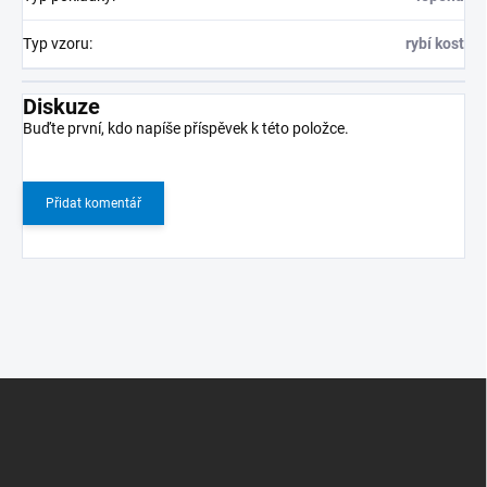
Typ vzoru
:
rybí kost
Diskuze
Buďte první, kdo napíše příspěvek k této položce.
Přidat komentář
Z
á
p
a
t