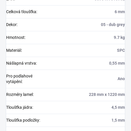
Celková tloušťka
:
6 mm
Dekor
:
05 - dub grey
Hmotnost
:
9.7 kg
Materiál
:
SPC
Nášlapná vrstva
:
0,55 mm
Pro podlahové
Ano
vytápění
:
Rozměry lamel
:
228 mm x 1220 mm
Tloušťka jádra
:
4,5 mm
Tloušťka podložky
:
1,5 mm