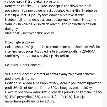
volbou i pro větší projekty a prostory.
Konkrétně značka SPC Floor Concept je značkový materiál
považovaný za novou generaci podlahových krytin. Snadno se
instalují a udržují, jsou vysoce odolné a tvarově stabilní.
Neobsahují formaldehyd a jsou odolné vůči vlhkosti! Nabízíme
Vám je v několika luxusních dekorech - zde konkrétně v dekoru
dub grey.
Vlastnosti vinylových SPC podlah
Objednejte si vzorek!
Pokud chcete mít jistotu, že se tento dekor bude hodit do Vašeho
interiéru nebo projektu, objednejte si vzorek podlahy ZDARMA.
Stačí si vybrat VZOREK a vložit jej do košíku.
Co je SPC Floor Concept?
SPC Floor Concept je materiál považovaný za novou generaci
podlahových krytin.
Podlaha se skládá z: nášlapní vrstvy, která je povrchově upravená
proti UV záření, dekoru, jádra z SPC a integrované podložky.
Hlavním obsahem jádra SPC je prášek z přírodního kamene (až 65
%), PVC pryskyřic (25 %) a stabilizátorů (10 %), které jsou
namíchané podle určité receptury.