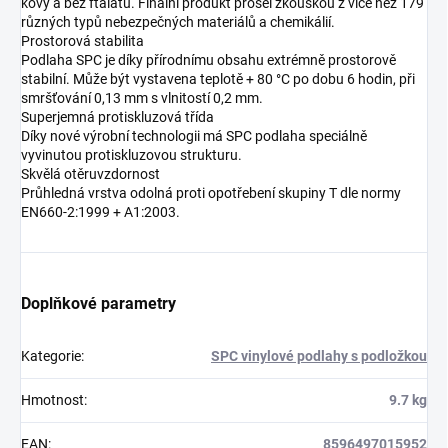
kovy a bez ftalátů. Finální produkt prošel zkouškou z více než 179
různých typů nebezpečných materiálů a chemikálií.
Prostorová stabilita
Podlaha SPC je díky přírodnímu obsahu extrémně prostorově
stabilní. Může být vystavena teplotě + 80 °C po dobu 6 hodin, při
smršťování 0,13 mm s vlnitostí 0,2 mm.
Superjemná protiskluzová třída
Díky nové výrobní technologii má SPC podlaha speciálně
vyvinutou protiskluzovou strukturu.
Skvělá otěruvzdornost
Průhledná vrstva odolná proti opotřebení skupiny T dle normy
EN660-2:1999 + A1:2003.
Doplňkové parametry
Kategorie
:
SPC vinylové podlahy s podložkou
Hmotnost
:
9.7 kg
EAN
:
8596497015952