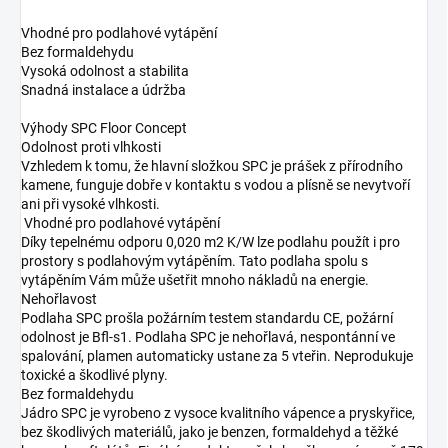
Vhodné pro podlahové vytápění
Bez formaldehydu
Vysoká odolnost a stabilita
Snadná instalace a údržba
Výhody SPC Floor Concept
Odolnost proti vlhkosti
Vzhledem k tomu, že hlavní složkou SPC je prášek z přírodního
kamene, funguje dobře v kontaktu s vodou a plísně se nevytvoří
ani při vysoké vlhkosti.
Vhodné pro podlahové vytápění
Díky tepelnému odporu 0,020 m2 K/W lze podlahu použít i pro
prostory s podlahovým vytápěním. Tato podlaha spolu s
vytápěním Vám může ušetřit mnoho nákladů na energie.
Nehořlavost
Podlaha SPC prošla požárním testem standardu CE, požární
odolnost je Bfl-s1. Podlaha SPC je nehořlavá, nespontánní ve
spalování, plamen automaticky ustane za 5 vteřin. Neprodukuje
toxické a škodlivé plyny.
Bez formaldehydu
Jádro SPC je vyrobeno z vysoce kvalitního vápence a pryskyřice,
bez škodlivých materiálů, jako je benzen, formaldehyd a těžké