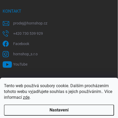
KONTAKT
prodej
@
hornshop.cz
+420 730 539 929
Facebook
hornshop_s.r.o
YouTube
VYHLEDÁVÁNÍ
Tento web používá soubory cookie. Dalším procházením
tohoto webu vyjadřujete souhlas s jejich používáním.. Více
Hledat
informací
zde
.
Nastavení