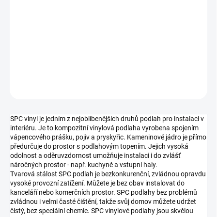
MOŽNOSTI
DORUČENÍ
−
+
Přidat do košíku
DETAILNÍ INFORMACE
ZEPTAT SE
HLÍDAT
SPC vinyl je jedním z nejoblíbenějších druhů podlah pro instalaci v
interiéru. Je to kompozitní vinylová podlaha vyrobena spojením
vápencového prášku, pojiv a pryskyřic. Kameninové jádro je přímo
předurčuje do prostor s podlahovým topením. Jejich vysoká
odolnost a oděruvzdornost umožňuje instalaci i do zvlášť
náročných prostor - např. kuchyně a vstupní haly.
Tvarová stálost SPC podlah je bezkonkurenční, zvládnou opravdu
vysoké provozní zatížení. Můžete je bez obav instalovat do
kanceláří nebo komerčních prostor. SPC podlahy bez problémů
zvládnou i velmi časté čištění, takže svůj domov můžete udržet
čistý, bez speciální chemie. SPC vinylové podlahy jsou skvělou