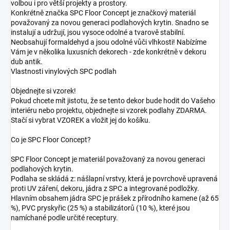
volbou i pro větší projekty a prostory.
Konkrétně značka SPC Floor Concept je značkový materiál
považovaný za novou generaci podlahových krytin. Snadno se
instalují a udržují, jsou vysoce odolné a tvarově stabilní.
Neobsahují formaldehyd a jsou odolné vůči vlhkosti! Nabízíme
Vám je v několika luxusních dekorech - zde konkrétně v dekoru
dub antik.
Vlastnosti vinylových SPC podlah
Objednejte si vzorek!
Pokud chcete mít jistotu, že se tento dekor bude hodit do Vašeho
interiéru nebo projektu, objednejte si vzorek podlahy ZDARMA.
Stačí si vybrat VZOREK a vložit jej do košíku.
Co je SPC Floor Concept?
SPC Floor Concept je materiál považovaný za novou generaci
podlahových krytin.
Podlaha se skládá z: nášlapní vrstvy, která je povrchově upravená
proti UV záření, dekoru, jádra z SPC a integrované podložky.
Hlavním obsahem jádra SPC je prášek z přírodního kamene (až 65
%), PVC pryskyřic (25 %) a stabilizátorů (10 %), které jsou
namíchané podle určité receptury.