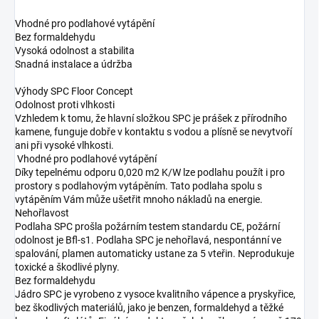
Vhodné pro podlahové vytápění
Bez formaldehydu
Vysoká odolnost a stabilita
Snadná instalace a údržba
Výhody SPC Floor Concept
Odolnost proti vlhkosti
Vzhledem k tomu, že hlavní složkou SPC je prášek z přírodního
kamene, funguje dobře v kontaktu s vodou a plísně se nevytvoří
ani při vysoké vlhkosti.
Vhodné pro podlahové vytápění
Díky tepelnému odporu 0,020 m2 K/W lze podlahu použít i pro
prostory s podlahovým vytápěním. Tato podlaha spolu s
vytápěním Vám může ušetřit mnoho nákladů na energie.
Nehořlavost
Podlaha SPC prošla požárním testem standardu CE, požární
odolnost je Bfl-s1. Podlaha SPC je nehořlavá, nespontánní ve
spalování, plamen automaticky ustane za 5 vteřin. Neprodukuje
toxické a škodlivé plyny.
Bez formaldehydu
Jádro SPC je vyrobeno z vysoce kvalitního vápence a pryskyřice,
bez škodlivých materiálů, jako je benzen, formaldehyd a těžké