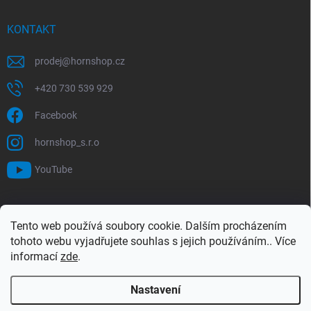
KONTAKT
prodej
@
hornshop.cz
+420 730 539 929
Facebook
hornshop_s.r.o
YouTube
VYHLEDÁVÁNÍ
Tento web používá soubory cookie. Dalším procházením
tohoto webu vyjadřujete souhlas s jejich používáním.. Více
Hledat
informací
zde
.
Nastavení