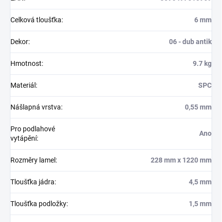
Celková tloušťka
:
6 mm
Dekor
:
06 - dub antik
Hmotnost
:
9.7 kg
Materiál
:
SPC
Nášlapná vrstva
:
0,55 mm
Pro podlahové
Ano
vytápění
:
Rozměry lamel
:
228 mm x 1220 mm
Tloušťka jádra
:
4,5 mm
Tloušťka podložky
:
1,5 mm