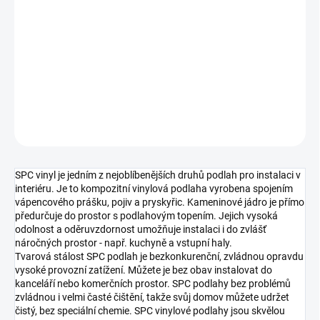
MOŽNOSTI
DORUČENÍ
−
+
Přidat do košíku
DETAILNÍ INFORMACE
ZEPTAT SE
HLÍDAT
SPC vinyl je jedním z nejoblíbenějších druhů podlah pro instalaci v
interiéru. Je to kompozitní vinylová podlaha vyrobena spojením
vápencového prášku, pojiv a pryskyřic. Kameninové jádro je přímo
předurčuje do prostor s podlahovým topením. Jejich vysoká
odolnost a oděruvzdornost umožňuje instalaci i do zvlášť
náročných prostor - např. kuchyně a vstupní haly.
Tvarová stálost SPC podlah je bezkonkurenční, zvládnou opravdu
vysoké provozní zatížení. Můžete je bez obav instalovat do
kanceláří nebo komerčních prostor. SPC podlahy bez problémů
zvládnou i velmi časté čištění, takže svůj domov můžete udržet
čistý, bez speciální chemie. SPC vinylové podlahy jsou skvělou