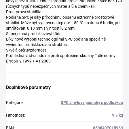
kovy a bez ftalátů. Finální produkt prošel zkouškou z více než 179
různých typů nebezpečných materiálů a chemikálií.
Prostorová stabilita
Podlaha SPC je díky přírodnímu obsahu extrémně prostorově
stabilní. Může být vystavena teplotě + 80 °C po dobu 6 hodin, při
smršťování 0,13 mm s vlnitostí 0,2 mm.
Superjemná protiskluzová třída
Díky nové výrobní technologii má SPC podlaha speciálně
vyvinutou protiskluzovou strukturu.
Skvělá otěruvzdornost
Průhledná vrstva odolná proti opotřebení skupiny T dle normy
EN660-2:1999 + A1:2003.
Doplňkové parametry
Kategorie
:
SPC vinylové podlahy s podložkou
Hmotnost
:
9.7 kg
EAN
:
8596497015969