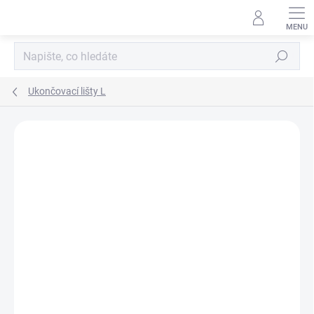
Přejít
na
obsah
Hledat
Ukončovací lišty L
Podrobnosti hodnocení
Neohodnoceno
ZNAČKA:
ACARA PRAHA S.R.O.