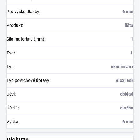
Pro výšku dlažby
:
6 mm
Produkt
:
lišta
Síla materiálu (mm)
:
1
Tvar
:
L
Typ
:
ukončovací
Typ povrchové úpravy
:
elox lesk
Účel
:
obklad
Účel 1
:
dlažba
Výška
:
6 mm
Diskuze