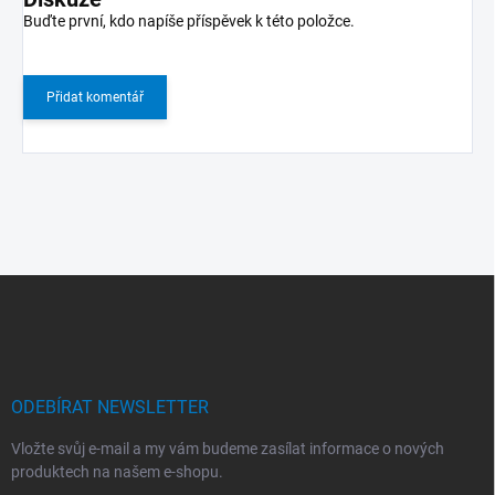
Buďte první, kdo napíše příspěvek k této položce.
Přidat komentář
Z
á
p
a
t
í
ODEBÍRAT NEWSLETTER
Vložte svůj e-mail a my vám budeme zasílat informace o nových
produktech na našem e-shopu.