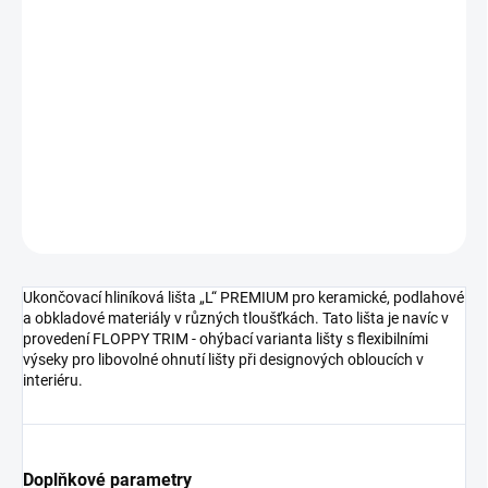
cena:
MOŽNOSTI
DORUČENÍ
−
+
Přidat do košíku
DETAILNÍ INFORMACE
ZEPTAT SE
HLÍDAT
Ukončovací hliníková lišta „L“ PREMIUM pro keramické, podlahové
a obkladové materiály v různých tloušťkách. Tato lišta je navíc v
provedení FLOPPY TRIM - ohýbací varianta lišty s flexibilními
výseky pro libovolné ohnutí lišty při designových obloucích v
interiéru.
Doplňkové parametry