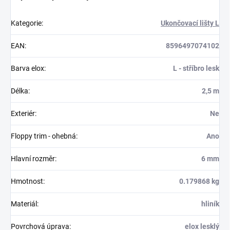
Kategorie
:
Ukončovací lišty L
EAN
:
8596497074102
Barva elox
:
L - stříbro lesk
Délka
:
2,5 m
Exteriér
:
Ne
Floppy trim - ohebná
:
Ano
Hlavní rozměr
:
6 mm
Hmotnost
:
0.179868 kg
Materiál
:
hliník
Povrchová úprava
:
elox lesklý