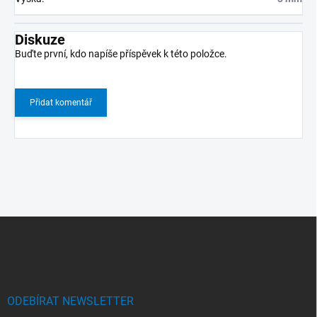
Diskuze
Buďte první, kdo napíše příspěvek k této položce.
Přidat komentář
Z
á
p
a
t
í
ODEBÍRAT NEWSLETTER