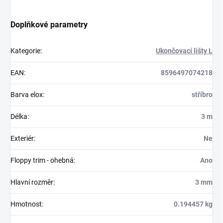
Doplňkové parametry
Kategorie
:
Ukončovací lišty L
EAN
:
8596497074218
Barva elox
:
stříbro
Délka
:
3 m
Exteriér
:
Ne
Floppy trim - ohebná
:
Ano
Hlavní rozměr
:
3 mm
Hmotnost
:
0.194457 kg