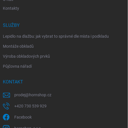
Kontakty
SLUŽBY
Lepidlo na dlažbu: jak vybrat to správné dle místa i podkladu
Montáže obkladů
Výroba obkladových prvků
Půjčovna nářadí
KONTAKT
prodej
@
hornshop.cz
+420 730 539 929
Facebook