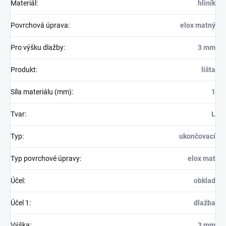
Materiál
:
hliník
Povrchová úprava
:
elox matný
Pro výšku dlažby
:
3 mm
Produkt
:
lišta
Síla materiálu (mm)
:
1
Tvar
:
L
Typ
:
ukončovací
Typ povrchové úpravy
:
elox mat
Účel
:
obklad
Účel 1
:
dlažba
Výška
:
3 mm