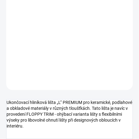
cena:
MŮŽEME
DORUČIT DO:
10.8.2026
MOŽNOSTI
DORUČENÍ
−
+
Přidat do košíku
DETAILNÍ INFORMACE
ZEPTAT SE
HLÍDAT
Ukončovací hliníková lišta „L“ PREMIUM pro keramické, podlahové
a obkladové materiály v různých tloušťkách. Tato lišta je navíc v
provedení FLOPPY TRIM - ohýbací varianta lišty s flexibilními
výseky pro libovolné ohnutí lišty při designových obloucích v
interiéru.