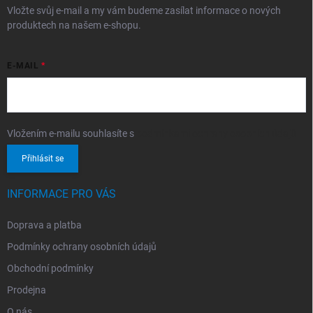
Vložte svůj e-mail a my vám budeme zasílat informace o nových
produktech na našem e-shopu.
E-MAIL
Vložením e-mailu souhlasíte s
podmínkami ochrany osobních údajů
Přihlásit se
INFORMACE PRO VÁS
Doprava a platba
Podmínky ochrany osobních údajů
Obchodní podmínky
Prodejna
O nás