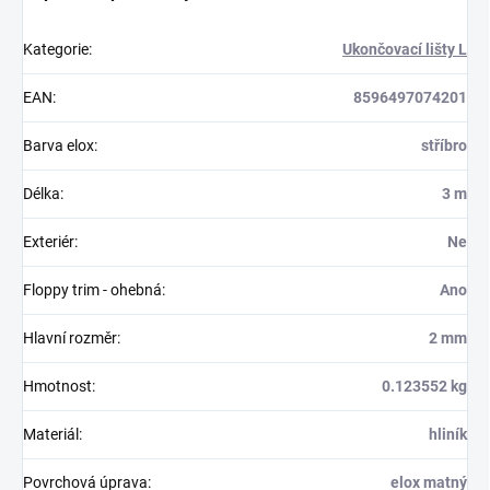
Kategorie
:
Ukončovací lišty L
EAN
:
8596497074201
Barva elox
:
stříbro
Délka
:
3 m
Exteriér
:
Ne
Floppy trim - ohebná
:
Ano
Hlavní rozměr
:
2 mm
Hmotnost
:
0.123552 kg
Materiál
:
hliník
Povrchová úprava
:
elox matný