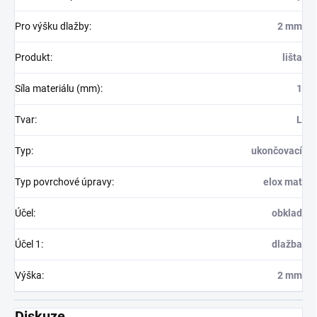
Pro výšku dlažby
:
2 mm
Produkt
:
lišta
Síla materiálu (mm)
:
1
Tvar
:
L
Typ
:
ukončovací
Typ povrchové úpravy
:
elox mat
Účel
:
obklad
Účel 1
:
dlažba
Výška
:
2 mm
Diskuze