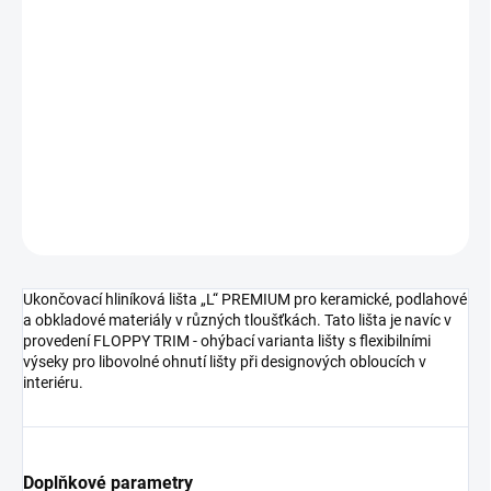
cena:
MOŽNOSTI
DORUČENÍ
−
+
Přidat do košíku
DETAILNÍ INFORMACE
ZEPTAT SE
HLÍDAT
Ukončovací hliníková lišta „L“ PREMIUM pro keramické, podlahové
a obkladové materiály v různých tloušťkách. Tato lišta je navíc v
provedení FLOPPY TRIM - ohýbací varianta lišty s flexibilními
výseky pro libovolné ohnutí lišty při designových obloucích v
interiéru.
Doplňkové parametry