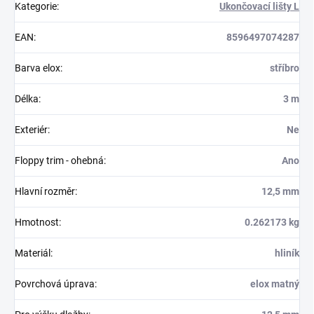
Kategorie
:
Ukončovací lišty L
EAN
:
8596497074287
Barva elox
:
stříbro
Délka
:
3 m
Exteriér
:
Ne
Floppy trim - ohebná
:
Ano
Hlavní rozměr
:
12,5 mm
Hmotnost
:
0.262173 kg
Materiál
:
hliník
Povrchová úprava
:
elox matný