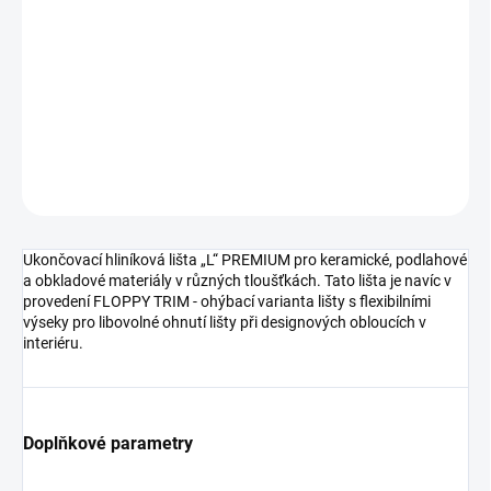
DORUČENÍ
−
+
Přidat do košíku
DETAILNÍ INFORMACE
ZEPTAT SE
HLÍDAT
Ukončovací hliníková lišta „L“ PREMIUM pro keramické, podlahové
a obkladové materiály v různých tloušťkách. Tato lišta je navíc v
provedení FLOPPY TRIM - ohýbací varianta lišty s flexibilními
výseky pro libovolné ohnutí lišty při designových obloucích v
interiéru.
Doplňkové parametry