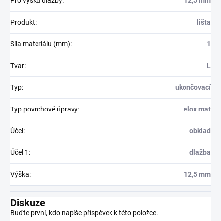
Pro výšku dlažby
:
12,5 mm
Produkt
:
lišta
Síla materiálu (mm)
:
1
Tvar
:
L
Typ
:
ukončovací
Typ povrchové úpravy
:
elox mat
Účel
:
obklad
Účel 1
:
dlažba
Výška
:
12,5 mm
Diskuze
Buďte první, kdo napíše příspěvek k této položce.