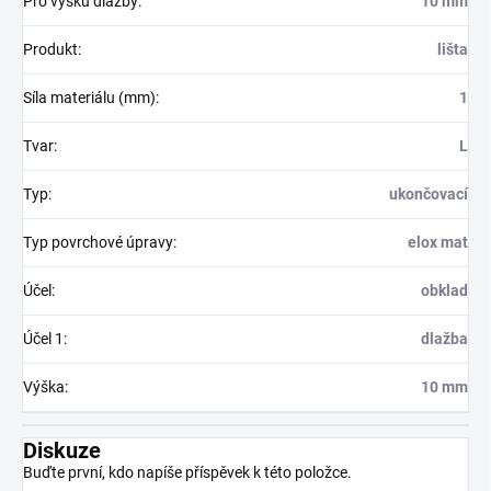
Pro výšku dlažby
:
10 mm
Produkt
:
lišta
Síla materiálu (mm)
:
1
Tvar
:
L
Typ
:
ukončovací
Typ povrchové úpravy
:
elox mat
Účel
:
obklad
Účel 1
:
dlažba
Výška
:
10 mm
Diskuze
Buďte první, kdo napíše příspěvek k této položce.