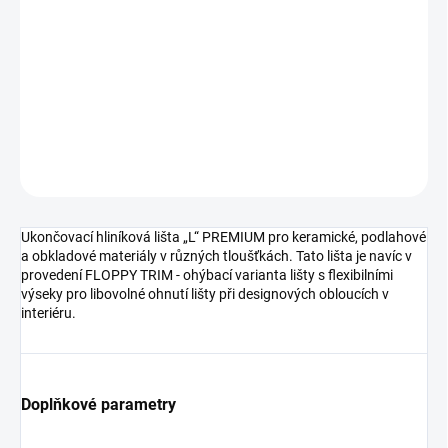
DORUČENÍ
−
+
Přidat do košíku
DETAILNÍ INFORMACE
ZEPTAT SE
HLÍDAT
Ukončovací hliníková lišta „L“ PREMIUM pro keramické, podlahové
a obkladové materiály v různých tloušťkách. Tato lišta je navíc v
provedení FLOPPY TRIM - ohýbací varianta lišty s flexibilními
výseky pro libovolné ohnutí lišty při designových obloucích v
interiéru.
Doplňkové parametry