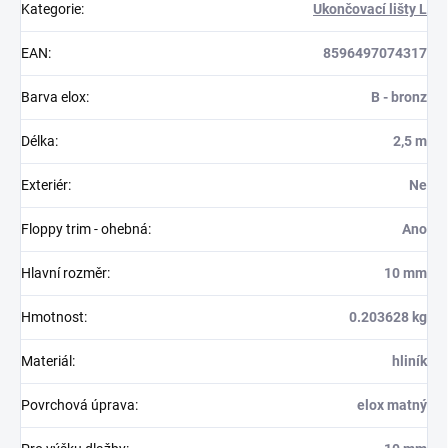
Kategorie
:
Ukončovací lišty L
EAN
:
8596497074317
Barva elox
:
B - bronz
Délka
:
2,5 m
Exteriér
:
Ne
Floppy trim - ohebná
:
Ano
Hlavní rozměr
:
10 mm
Hmotnost
:
0.203628 kg
Materiál
:
hliník
Povrchová úprava
:
elox matný