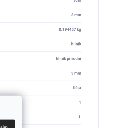
Ano
3 mm
0.194457 kg
hliník
hliník přírodní
3 mm
lišta
1
L
asím