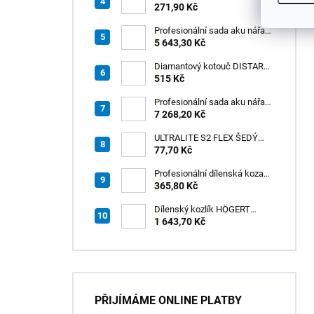
PREMIUM, hliník elox titan, v:
271,90 Kč
8 mm, d: 2,5 m
Profesionální sada aku nářadí
3v1 HÖGERT
5 643,30 Kč
Diamantový kotouč DISTAR
GREEN CUT
515 Kč
115x1,2/1,0x8x22,23 + PAD
Z60
Profesionální sada aku nářadí
3v1 20V HÖGERT
7 268,20 Kč
ULTRALITE S2 FLEX ŠEDÝ
/15kg
77,70 Kč
Profesionální dílenská koza
HÖGERT HT7G550
365,80 Kč
Dílenský kozlík HÖGERT
HT7G551
1 643,70 Kč
PŘIJÍMÁME ONLINE PLATBY