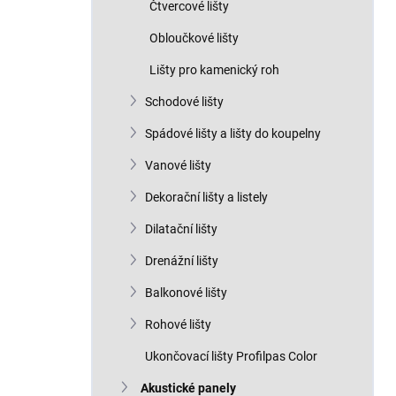
Čtvercové lišty
Obloučkové lišty
Lišty pro kamenický roh
Schodové lišty
Spádové lišty a lišty do koupelny
Vanové lišty
Dekorační lišty a listely
Dilatační lišty
Drenážní lišty
Balkonové lišty
Rohové lišty
Ukončovací lišty Profilpas Color
Akustické panely