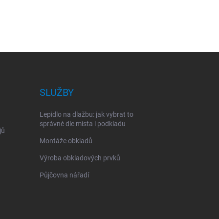
SLUŽBY
Lepidlo na dlažbu: jak vybrat to
správné dle místa i podkladu
jů
Montáže obkladů
Výroba obkladových prvků
Půjčovna nářadí