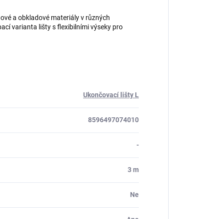
hové a obkladové materiály v různých
cí varianta lišty s flexibilními výseky pro
Ukončovací lišty L
8596497074010
-
3 m
Ne