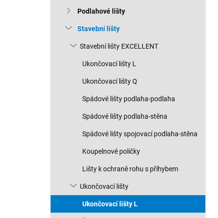
n
Podlahové lišty
í
p
Stavební lišty
a
n
Stavební lišty EXCELLENT
e
Ukončovací lišty L
l
Ukončovací lišty Q
Spádové lišty podlaha-podlaha
Spádové lišty podlaha-stěna
Spádové lišty spojovací podlaha-stěna
Koupelnové poličky
Lišty k ochraně rohu s příhybem
Ukončovací lišty
Ukončovací lišty L