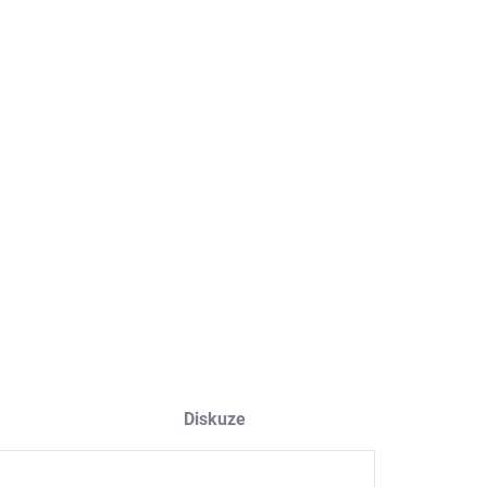
−
+
Přidat do košíku
ILNÍ INFORMACE
ZEPTAT SE
HLÍDAT
Diskuze