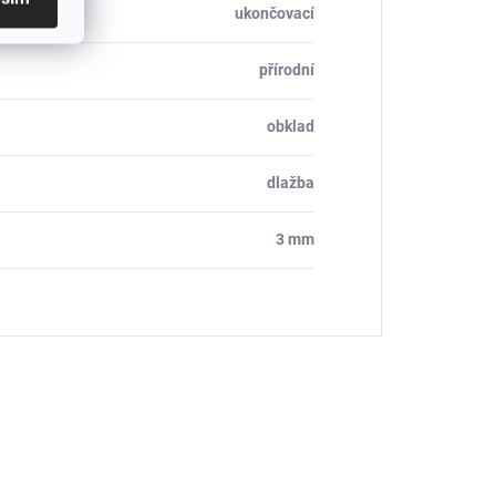
ukončovací
přírodní
obklad
dlažba
3 mm