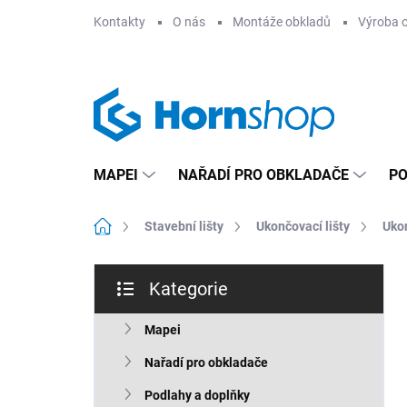
Přejít
Kontakty
O nás
Montáže obkladů
Výroba 
na
obsah
MAPEI
NAŘADÍ PRO OBKLADAČE
PO
Domů
Stavební lišty
Ukončovací lišty
Ukon
P
Kategorie
o
Přeskočit
s
kategorie
t
Mapei
r
Nařadí pro obkladače
a
n
Podlahy a doplňky