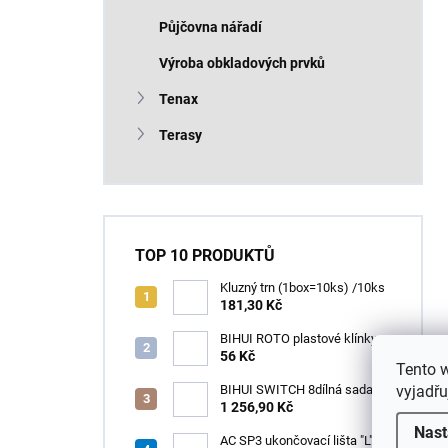
Půjčovna nářadí
Výroba obkladových prvků
Tenax
Terasy
TOP 10 PRODUKTŮ
Kluzný trn (1box=10ks) /10ks
181,30 Kč
BIHUI ROTO plastové klínky
1–13 mm – balení 50 ks
56 Kč
Tento 
vyjadřu
BIHUI SWITCH 8dílná sada
zubových hladítek INOX –
1 256,90 Kč
výměnná rukojeť v praktickém
Nast
boxu
AC SP3 ukončovací lišta "L",