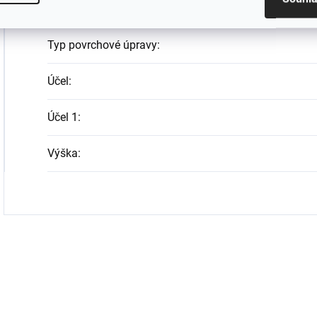
Typ
:
Typ povrchové úpravy
:
Účel
:
Účel 1
:
Výška
: