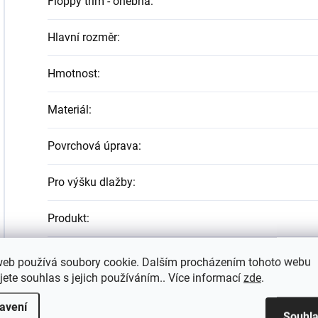
Floppy trim - ohebná
:
Hlavní rozměr
:
Hmotnost
:
Materiál
:
Povrchová úprava
:
Pro výšku dlažby
:
Produkt
:
Síla materiálu (mm)
:
web používá soubory cookie. Dalším procházením tohoto webu
jete souhlas s jejich používáním.. Více informací
zde
.
Tvar
:
avení
Souhl