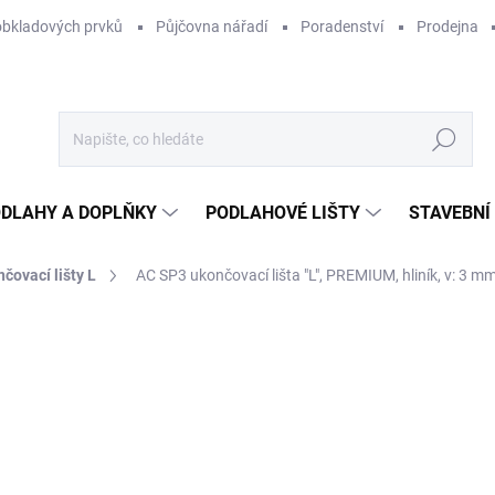
obkladových prvků
Půjčovna nářadí
Poradenství
Prodejna
Hledat
DLAHY A DOPLŇKY
PODLAHOVÉ LIŠTY
STAVEBNÍ
čovací lišty L
AC SP3 ukončovací lišta "L", PREMIUM, hliník, v: 3 mm
Neohodnoceno
Podrobnosti hodnocení
ZNAČKA:
ACARA PRAHA
3
258
Měr
NA
cena
MOŽ