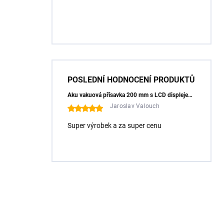
POSLEDNÍ HODNOCENÍ PRODUKTŮ
Aku vakuová přísavka 200 mm s LCD displejem (150 kg) - HÖGERT HT3B355
Jaroslav Valouch
Super výrobek a za super cenu