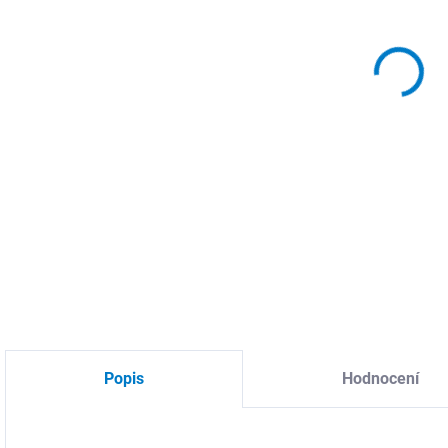
DO:
10.
MOŽ
DETA
Popis
Hodnocení