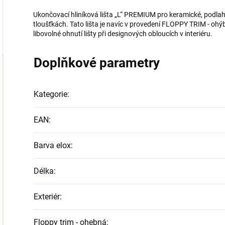
Ukončovací hliníková lišta „L“ PREMIUM pro keramické, podla
tloušťkách. Tato lišta je navíc v provedení FLOPPY TRIM - ohýba
libovolné ohnutí lišty při designových obloucích v interiéru.
Doplňkové parametry
Kategorie
:
EAN
:
Barva elox
:
Délka
:
Exteriér
:
Floppy trim - ohebná
: