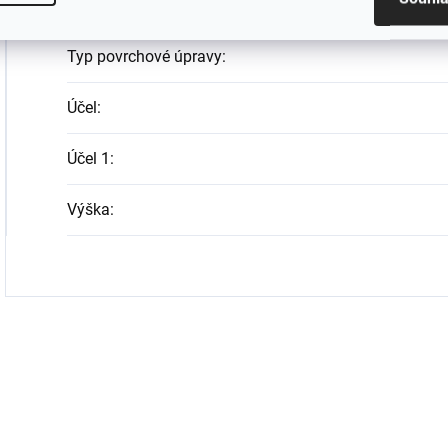
Typ
:
Typ povrchové úpravy
:
Účel
:
Účel 1
:
Výška
: