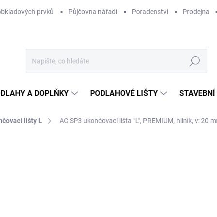
obkladových prvků
Půjčovna nářadí
Poradenství
Prodejna
Hledat
DLAHY A DOPLŇKY
PODLAHOVÉ LIŠTY
STAVEBNÍ
čovací lišty L
AC SP3 ukončovací lišta "L", PREMIUM, hliník, v: 20 m
Neohodnoceno
Podrobnosti hodnocení
4
370
Měr
SKL
cena
MŮŽ