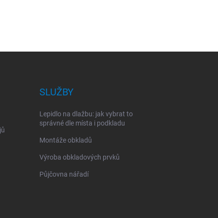
SLUŽBY
Lepidlo na dlažbu: jak vybrat to
správné dle místa i podkladu
jů
Montáže obkladů
Výroba obkladových prvků
Půjčovna nářadí