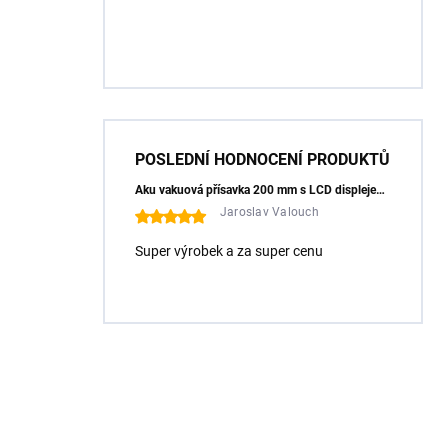
POSLEDNÍ HODNOCENÍ PRODUKTŮ
Aku vakuová přísavka 200 mm s LCD displejem (150 kg) - HÖGERT HT3B355
Jaroslav Valouch
Super výrobek a za super cenu