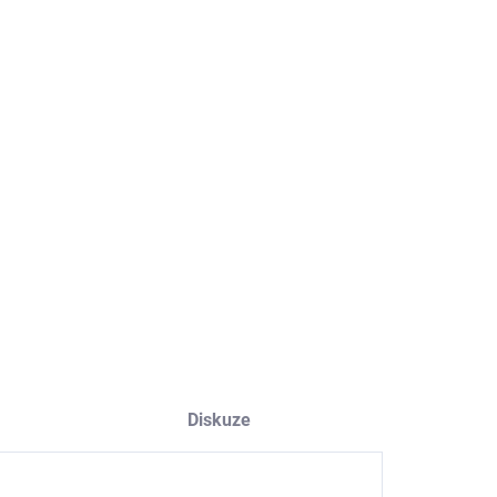
8.2026
NOSTI DORUČENÍ
−
+
Přidat do košíku
ILNÍ INFORMACE
ZEPTAT SE
HLÍDAT
Diskuze