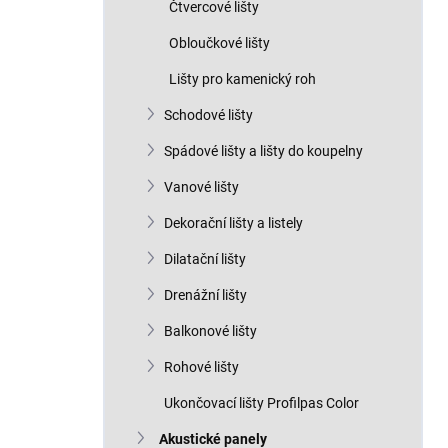
Čtvercové lišty
Obloučkové lišty
Lišty pro kamenický roh
Schodové lišty
Spádové lišty a lišty do koupelny
Vanové lišty
Dekorační lišty a listely
Dilatační lišty
Drenážní lišty
Balkonové lišty
Rohové lišty
Ukončovací lišty Profilpas Color
Akustické panely