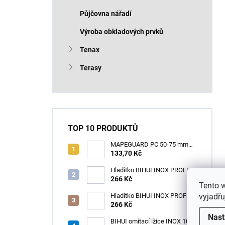
Půjčovna nářadí
Výroba obkladových prvků
Tenax
Terasy
TOP 10 PRODUKTŮ
MAPEGUARD PC 50-75 mm
(1box=25ks) /1ks
133,70 Kč
Hladítko BIHUI INOX PROFI
280 x 120 mm zub 12mm -
266 Kč
Tento 
měkká rukojeť
vyjadřu
Hladítko BIHUI INOX PROFI
280 x 120 mm zub 3,2mm -
266 Kč
měkká rukojeť
Nast
BIHUI omítací lžíce INOX 100