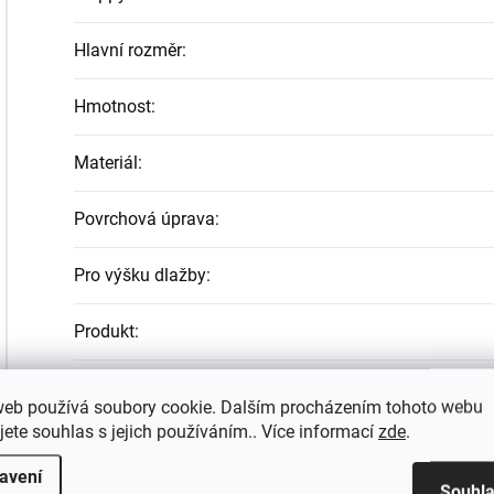
Hlavní rozměr
:
Hmotnost
:
Materiál
:
Povrchová úprava
:
Pro výšku dlažby
:
Produkt
:
Síla materiálu (mm)
:
web používá soubory cookie. Dalším procházením tohoto webu
jete souhlas s jejich používáním.. Více informací
zde
.
Tvar
:
avení
Souhl