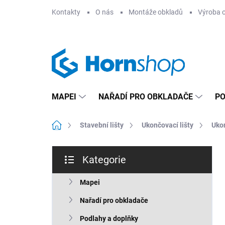
Přejít
Kontakty
O nás
Montáže obkladů
Výroba 
na
obsah
MAPEI
NAŘADÍ PRO OBKLADAČE
PO
Domů
Stavební lišty
Ukončovací lišty
Ukon
P
Kategorie
o
Přeskočit
s
kategorie
t
Mapei
r
Nařadí pro obkladače
a
n
Podlahy a doplňky