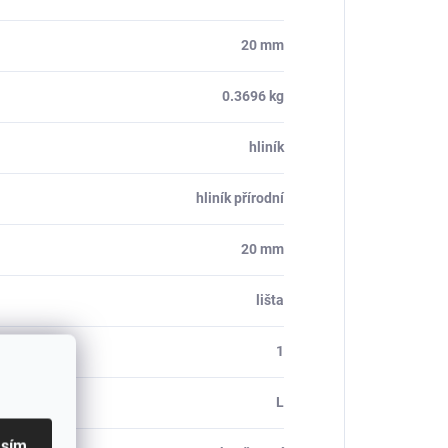
20 mm
0.3696 kg
hliník
hliník přírodní
20 mm
lišta
1
L
asím