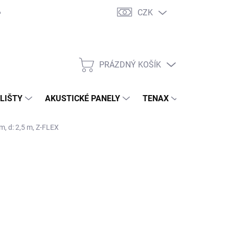
CZK
PRÁZDNÝ KOŠÍK
NÁKUPNÍ
KOŠÍK
 LIŠTY
AKUSTICKÉ PANELY
TENAX
TERASY
m, d: 2,5 m, Z-FLEX
47,80 Kč
/ ks
,08 Kč bez DPH
ná
ADEM ( EXTERNÍ SKLAD )
(10 KS)
:
EME DORUČIT