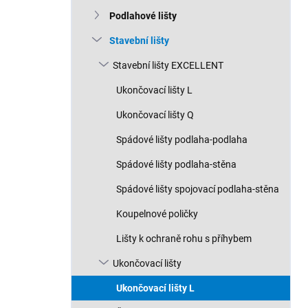
n
Podlahové lišty
í
p
Stavební lišty
a
n
Stavební lišty EXCELLENT
e
Ukončovací lišty L
l
Ukončovací lišty Q
Spádové lišty podlaha-podlaha
Spádové lišty podlaha-stěna
Spádové lišty spojovací podlaha-stěna
Koupelnové poličky
Lišty k ochraně rohu s příhybem
Ukončovací lišty
Ukončovací lišty L