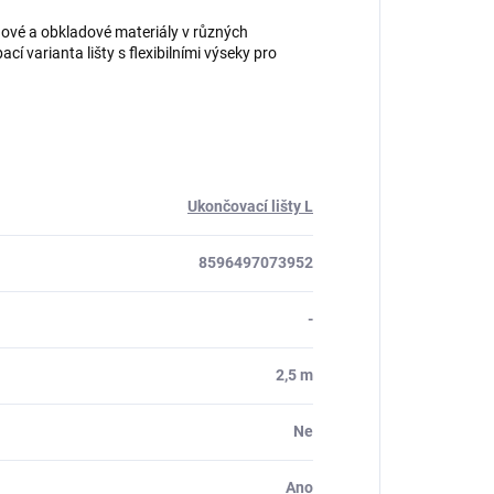
hové a obkladové materiály v různých
cí varianta lišty s flexibilními výseky pro
Ukončovací lišty L
8596497073952
-
2,5 m
Ne
Ano