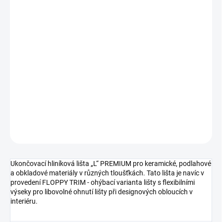
cena:
MŮŽEME
DORUČIT DO:
7.8.2026
MOŽNOSTI
DORUČENÍ
−
+
Přidat do košíku
DETAILNÍ INFORMACE
ZEPTAT SE
HLÍDAT
Ukončovací hliníková lišta „L“ PREMIUM pro keramické, podlahové
a obkladové materiály v různých tloušťkách. Tato lišta je navíc v
provedení FLOPPY TRIM - ohýbací varianta lišty s flexibilními
výseky pro libovolné ohnutí lišty při designových obloucích v
interiéru.