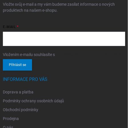
Vložte svůj e-mail a my vám budeme zasílat informace o nových
produktech na našem e-shopu.
E-MAIL
Vložením e-mailu souhlasíte s
podmínkami ochrany osobních údajů
Přihlásit se
INFORMACE PRO VÁS
Doprava a platba
Podmínky ochrany osobních údajů
Obchodní podmínky
Prodejna
O nás