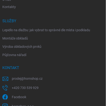
Kontakty
SLUŽBY
Lepidlo na dlažbu: jak vybrat to správné dle místa i podkladu
Montáže obkladů
Výroba obkladových prvků
Půjčovna nářadí
KONTAKT
prodej
@
hornshop.cz
+420 730 539 929
Facebook