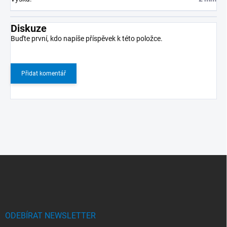
Diskuze
Buďte první, kdo napíše příspěvek k této položce.
Přidat komentář
Z
á
p
a
t
í
ODEBÍRAT NEWSLETTER