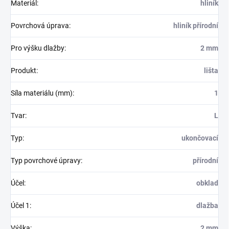
Materiál
:
hliník
Povrchová úprava
:
hliník přírodní
Pro výšku dlažby
:
2 mm
Produkt
:
lišta
Síla materiálu (mm)
:
1
Tvar
:
L
Typ
:
ukončovací
Typ povrchové úpravy
:
přírodní
Účel
:
obklad
Účel 1
:
dlažba
Výška
:
2 mm