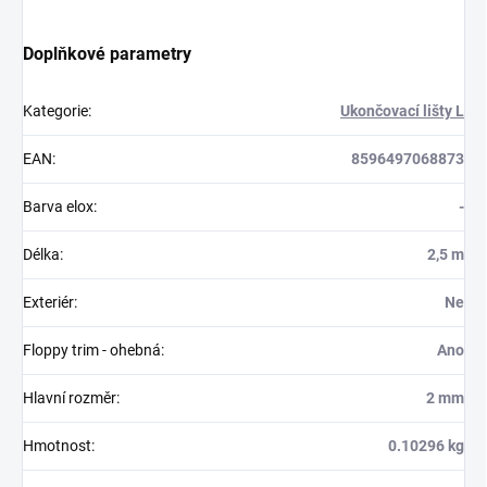
Doplňkové parametry
Kategorie
:
Ukončovací lišty L
EAN
:
8596497068873
Barva elox
:
-
Délka
:
2,5 m
Exteriér
:
Ne
Floppy trim - ohebná
:
Ano
Hlavní rozměr
:
2 mm
Hmotnost
:
0.10296 kg