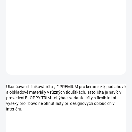
DORUČIT DO:
11.8.2026
MOŽNOSTI
DORUČENÍ
−
+
Přidat do košíku
DETAILNÍ INFORMACE
ZEPTAT SE
HLÍDAT
Ukončovací hliníková lišta „L“ PREMIUM pro keramické, podlahové
a obkladové materiály v různých tloušťkách. Tato lišta je navíc v
provedení FLOPPY TRIM - ohýbací varianta lišty s flexibilními
výseky pro libovolné ohnutí lišty při designových obloucích v
interiéru.