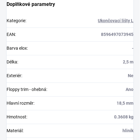
Doplňkové parametry
Kategorie
:
Ukončovací lišty L
EAN
:
8596497073945
Barva elox
:
-
Délka
:
2,5 m
Exteriér
:
Ne
Floppy trim - ohebná
:
Ano
Hlavní rozměr
:
18,5 mm
Hmotnost
:
0.3608 kg
Materiál
:
hliník