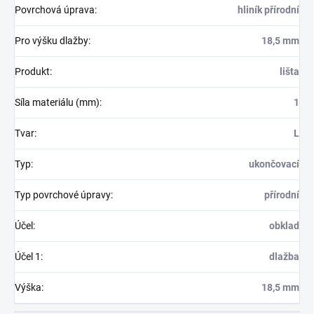
Povrchová úprava
:
hliník přírodní
Pro výšku dlažby
:
18,5 mm
Produkt
:
lišta
Síla materiálu (mm)
:
1
Tvar
:
L
Typ
:
ukončovací
Typ povrchové úpravy
:
přírodní
Účel
:
obklad
Účel 1
:
dlažba
Výška
:
18,5 mm