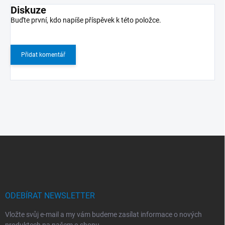
Diskuze
Buďte první, kdo napíše příspěvek k této položce.
Přidat komentář
Z
á
p
a
t
í
ODEBÍRAT NEWSLETTER
Vložte svůj e-mail a my vám budeme zasílat informace o nových