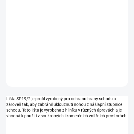
cena:
MŮŽEME
DORUČIT DO:
11.8.2026
MOŽNOSTI
DORUČENÍ
−
+
Přidat do košíku
DETAILNÍ INFORMACE
ZEPTAT SE
HLÍDAT
Lišta SP19/2 je profil vyrobený pro ochranu hrany schodu a
zároveň tak, aby zabránil uklouznutí nohou z nášlapní stupnice
schodu. Tato lišta je vyrobena z hliníku v různých úpravách a je
vhodná k použití v soukromých i komerčních vnitřních prostorách.