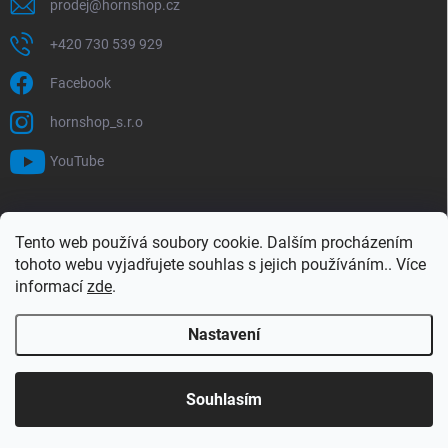
prodej
@
hornshop.cz
+420 730 539 929
Facebook
hornshop_s.r.o
YouTube
VYHLEDÁVÁNÍ
Tento web používá soubory cookie. Dalším procházením
tohoto webu vyjadřujete souhlas s jejich používáním.. Více
Hledat
informací
zde
.
Nastavení
Copyright 2026
Hornshop
. Všechna práva vyhrazena.
Upravit nastavení
cookies
Souhlasím
Vytvořil Shoptet