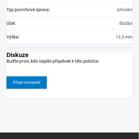
Typ povrchové úpravy
:
přírodní
Účel
:
dlažba
Výška
:
12,5 mm
Diskuze
Buďte první, kdo napíše příspěvek k této položce.
Přidat komentář
Z