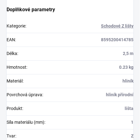
Doplňkové parametry
Kategorie
:
Schodové Z lišty
EAN
:
8595200414785
Délka
:
2,5 m
Hmotnost
:
0.23 kg
Materiál
:
hliník
Povrchová úprava
:
hliník přírodní
Produkt
:
lišta
Síla materiálu (mm)
:
1
Tvar
:
Z