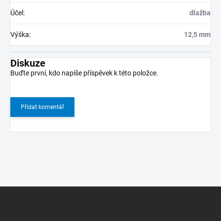
Účel
:
dlažba
Výška
:
12,5 mm
Diskuze
Buďte první, kdo napíše příspěvek k této položce.
Přidat komentář
Z
á
p