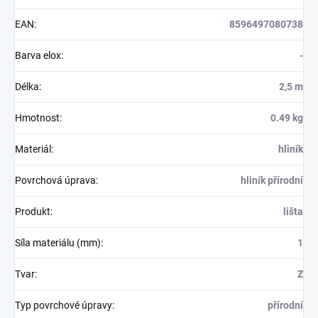
EAN
:
8596497080738
Barva elox
:
-
Délka
:
2,5 m
Hmotnost
:
0.49 kg
Materiál
:
hliník
Povrchová úprava
:
hliník přírodní
Produkt
:
lišta
Síla materiálu (mm)
:
1
Tvar
:
Z
Typ povrchové úpravy
:
přírodní