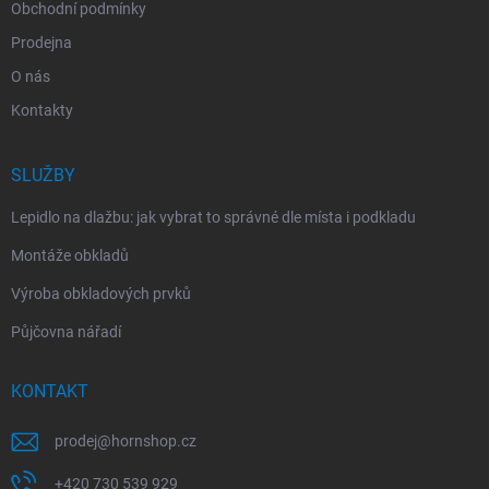
Obchodní podmínky
Prodejna
O nás
Kontakty
SLUŽBY
Lepidlo na dlažbu: jak vybrat to správné dle místa i podkladu
Montáže obkladů
Výroba obkladových prvků
Půjčovna nářadí
KONTAKT
prodej
@
hornshop.cz
+420 730 539 929