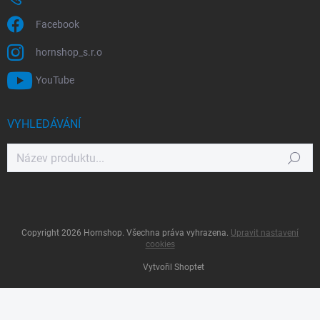
Facebook
hornshop_s.r.o
YouTube
VYHLEDÁVÁNÍ
Hledat
Copyright 2026
Hornshop
. Všechna práva vyhrazena.
Upravit nastavení
cookies
Vytvořil Shoptet