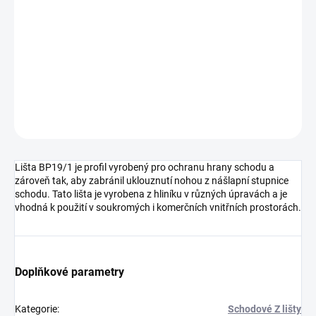
DORUČENÍ
−
+
Přidat do košíku
DETAILNÍ INFORMACE
ZEPTAT SE
HLÍDAT
Lišta BP19/1 je profil vyrobený pro ochranu hrany schodu a
zároveň tak, aby zabránil uklouznutí nohou z nášlapní stupnice
schodu. Tato lišta je vyrobena z hliníku v různých úpravách a je
vhodná k použití v soukromých i komerčních vnitřních prostorách.
Doplňkové parametry
Kategorie
:
Schodové Z lišty