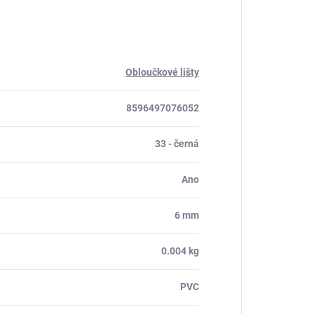
Obloučkové lišty
8596497076052
33 - černá
Ano
6 mm
0.004 kg
PVC