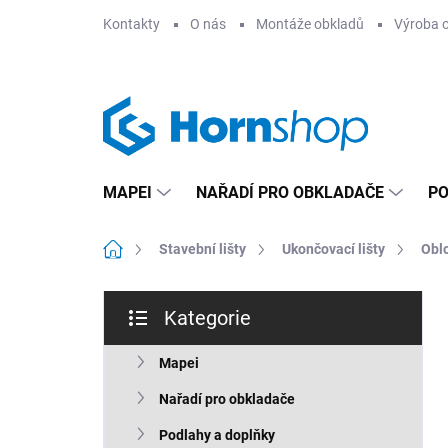
Přejít
Kontakty
O nás
Montáže obkladů
Výroba 
na
obsah
MAPEI
NAŘADÍ PRO OBKLADAČE
PO
Domů
Stavební lišty
Ukončovací lišty
Oblo
P
Kategorie
o
Přeskočit
s
kategorie
t
Mapei
r
Nařadí pro obkladače
a
n
Podlahy a doplňky