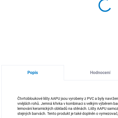
DETA
Popis
Hodnocení
Čtvrtobloukové lišty AAPU jsou vyrobeny z PVC a byly navrženy
vnějších rohů. Jemná křivka v kombinaci s velkým výběrem bar
lemování keramických obkladů na stěnách. Lišty AAPU samozře
stejných barvách. Tento produkt je také doplněn o vymezovač, d