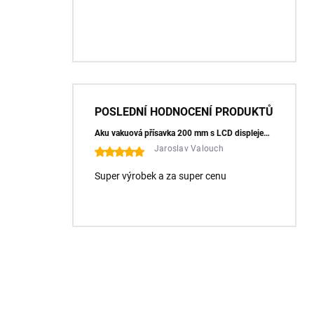
POSLEDNÍ HODNOCENÍ PRODUKTŮ
Aku vakuová přísavka 200 mm s LCD displejem (150 kg) - HÖGERT HT3B355
Jaroslav Valouch
Super výrobek a za super cenu