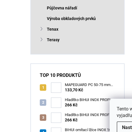
Půjčovna nářadí
Výroba obkladových prvků
Tenax
Terasy
TOP 10 PRODUKTŮ
MAPEGUARD PC 50-75 mm
(1box=25ks) /1ks
133,70 Kč
Hladítko BIHUI INOX PROFI
280 x 120 mm zub 12mm -
266 Kč
Tento 
měkká rukojeť
vyjadřu
Hladítko BIHUI INOX PROFI
280 x 120 mm zub 3,2mm -
266 Kč
měkká rukojeť
Nast
BIHUI omítací lžíce INOX 100