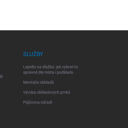
SLUŽBY
Lepidlo na dlažbu: jak vybrat to
správné dle místa i podkladu
jů
Montáže obkladů
Výroba obkladových prvků
Půjčovna nářadí