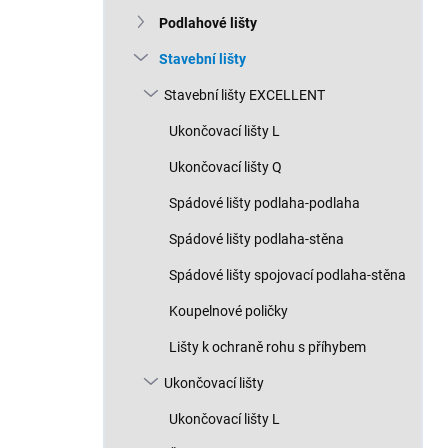
n
Podlahové lišty
í
p
Stavební lišty
a
n
Stavební lišty EXCELLENT
e
Ukončovací lišty L
l
Ukončovací lišty Q
Spádové lišty podlaha-podlaha
Spádové lišty podlaha-stěna
Spádové lišty spojovací podlaha-stěna
Koupelnové poličky
Lišty k ochraně rohu s příhybem
Ukončovací lišty
Ukončovací lišty L