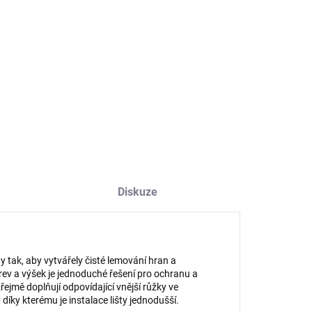
−
+
Přidat do košíku
ILNÍ INFORMACE
ZEPTAT SE
HLÍDAT
Diskuze
 tak, aby vytvářely čisté lemování hran a
ev a výšek je jednoduché řešení pro ochranu a
jmě doplňují odpovídající vnější růžky ve
íky kterému je instalace lišty jednodušší.