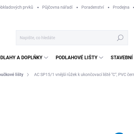
obkladových prvků
Půjčovna nářadí
Poradenství
Prodejna
Hledat
DLAHY A DOPLŇKY
PODLAHOVÉ LIŠTY
STAVEBNÍ
učkové lišty
AC SP15/1 vnější růžek k ukončovací liště "C", PVC čern
Neohodnoceno
Podrobnosti hodnocení
ZNAČKA:
ACARA PRAHA
5
48,
Měr
NA
cena
MOŽ