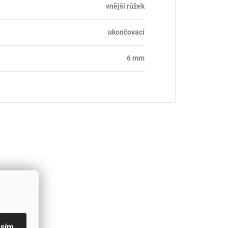
vnější růžek
ukončovací
6 mm
asím