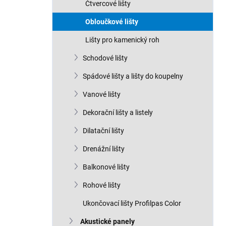
Čtvercové lišty
Obloučkové lišty
Lišty pro kamenický roh
Schodové lišty
Spádové lišty a lišty do koupelny
Vanové lišty
Dekorační lišty a listely
Dilatační lišty
Drenážní lišty
Balkonové lišty
Rohové lišty
Ukončovací lišty Profilpas Color
Akustické panely