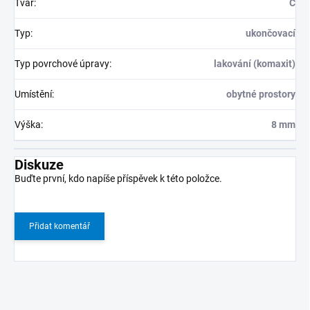
Tvar
:
C
Typ
:
ukončovací
Typ povrchové úpravy
:
lakování (komaxit)
Umístění
:
obytné prostory
Výška
:
8 mm
Diskuze
Buďte první, kdo napíše příspěvek k této položce.
Přidat komentář