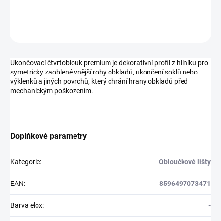
DETAILNÍ INFORMACE
ZEPTAT SE
HLÍDAT
Ukončovací čtvrtoblouk premium je dekorativní profil z hliníku pro
symetricky zaoblené vnější rohy obkladů, ukončení soklů nebo
výklenků a jiných povrchů, který chrání hrany obkladů před
mechanickým poškozením.
Doplňkové parametry
Kategorie
:
Obloučkové lišty
EAN
:
8596497073471
Barva elox
:
-