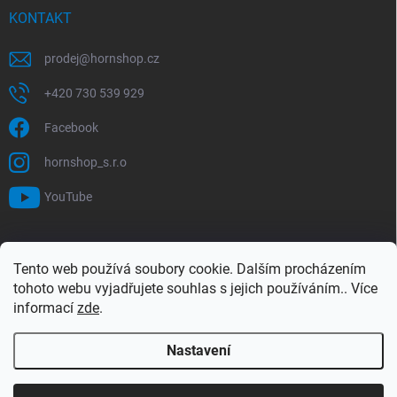
KONTAKT
prodej
@
hornshop.cz
+420 730 539 929
Facebook
hornshop_s.r.o
YouTube
VYHLEDÁVÁNÍ
Tento web používá soubory cookie. Dalším procházením
tohoto webu vyjadřujete souhlas s jejich používáním.. Více
Hledat
informací
zde
.
Nastavení
Copyright 2026
Hornshop
. Všechna práva vyhrazena.
Upravit nastavení