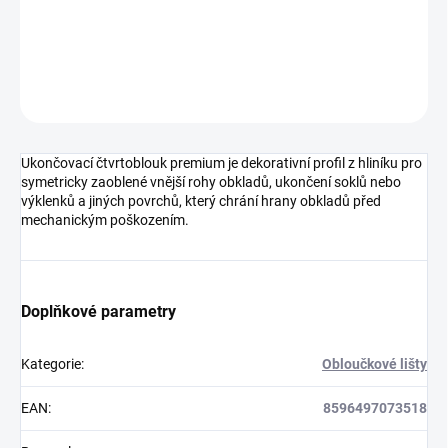
DETAILNÍ INFORMACE
ZEPTAT SE
HLÍDAT
Ukončovací čtvrtoblouk premium je dekorativní profil z hliníku pro
symetricky zaoblené vnější rohy obkladů, ukončení soklů nebo
výklenků a jiných povrchů, který chrání hrany obkladů před
mechanickým poškozením.
Doplňkové parametry
Kategorie
:
Obloučkové lišty
EAN
:
8596497073518