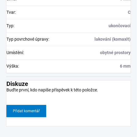
Tvar
:
C
Typ
:
ukončovací
Typ povrchové úpravy
:
lakování (komaxit)
Umístění
:
obytné prostory
Výška
:
6 mm
Diskuze
Buďte první, kdo napíše příspěvek k této položce.
Přidat komentář