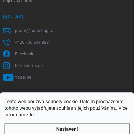
Půjčovna nářadí
KONTAKT
prodej
@
hornshop.cz
+420 730 539 929
Facebook
hornshop_s.r.o
YouTube
VYHLEDÁVÁNÍ
Tento web používá soubory cookie. Dalším procházením
tohoto webu vyjadřujete souhlas s jejich používáním.. Více
Hledat
informací
zde
.
Nastavení