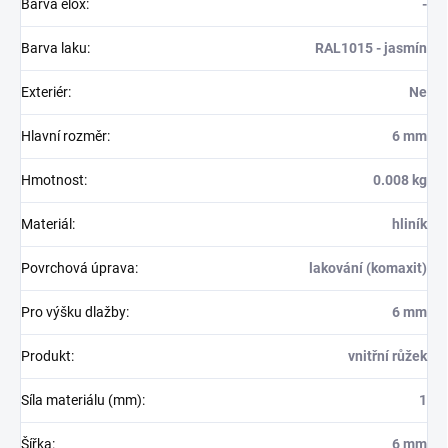
Barva elox
:
-
Barva laku
:
RAL1015 - jasmín
Exteriér
:
Ne
Hlavní rozměr
:
6 mm
Hmotnost
:
0.008 kg
Materiál
:
hliník
Povrchová úprava
:
lakování (komaxit)
Pro výšku dlažby
:
6 mm
Produkt
:
vnitřní růžek
Síla materiálu (mm)
:
1
Šířka
:
6 mm