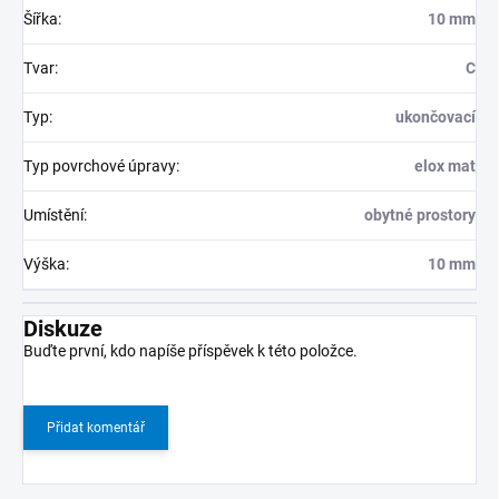
Šířka
:
10 mm
Tvar
:
C
Typ
:
ukončovací
Typ povrchové úpravy
:
elox mat
Umístění
:
obytné prostory
Výška
:
10 mm
Diskuze
Buďte první, kdo napíše příspěvek k této položce.
Přidat komentář