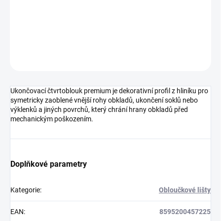
−
+
Přidat do košíku
DETAILNÍ INFORMACE
ZEPTAT SE
HLÍDAT
Ukončovací čtvrtoblouk premium je dekorativní profil z hliníku pro
symetricky zaoblené vnější rohy obkladů, ukončení soklů nebo
výklenků a jiných povrchů, který chrání hrany obkladů před
mechanickým poškozením.
Doplňkové parametry
Kategorie
:
Obloučkové lišty
EAN
:
8595200457225