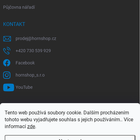
Půjčovna nářadí
KONTAKT
prodej
@
hornshop.cz
+420 730 539 929
Facebook
hornshop_s.r.o
YouTube
VYHLEDÁVÁNÍ
Tento web používá soubory cookie. Dalším procházením
tohoto webu vyjadřujete souhlas s jejich používáním.. Více
Hledat
informací
zde
.