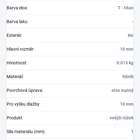
Barva elox
:
T - titan
Barva laku
:
-
Exteriér
:
Ne
Hlavní rozměr
:
10 mm
Hmotnost
:
0.015 kg
Materiál
:
hliník
Povrchová úprava
:
elox matný
Pro výšku dlažby
:
10 mm
Produkt
:
vnější růžek
Síla materiálu (mm)
:
1