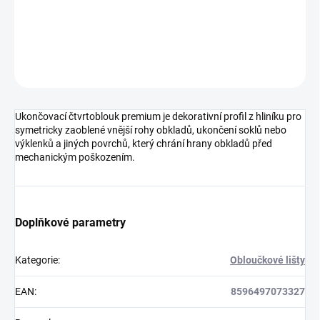
DETAILNÍ INFORMACE
ZEPTAT SE
HLÍDAT
Ukončovací čtvrtoblouk premium je dekorativní profil z hliníku pro
symetricky zaoblené vnější rohy obkladů, ukončení soklů nebo
výklenků a jiných povrchů, který chrání hrany obkladů před
mechanickým poškozením.
Doplňkové parametry
Kategorie
:
Obloučkové lišty
EAN
:
8596497073327