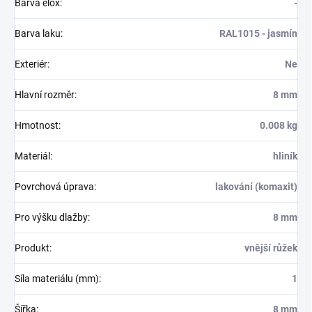
Barva elox
:
-
Barva laku
:
RAL1015 - jasmín
Exteriér
:
Ne
Hlavní rozměr
:
8 mm
Hmotnost
:
0.008 kg
Materiál
:
hliník
Povrchová úprava
:
lakování (komaxit)
Pro výšku dlažby
:
8 mm
Produkt
:
vnější růžek
Síla materiálu (mm)
:
1
Šířka
:
8 mm