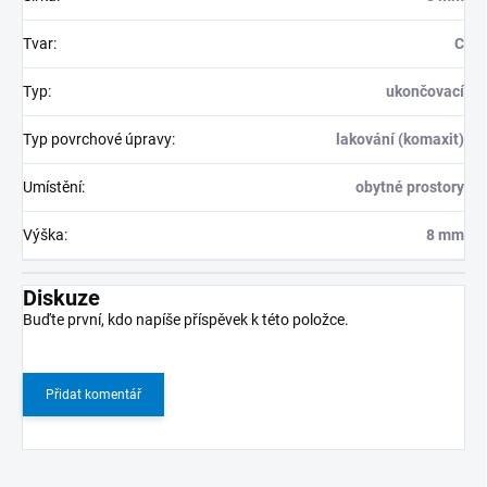
Tvar
:
C
Typ
:
ukončovací
Typ povrchové úpravy
:
lakování (komaxit)
Umístění
:
obytné prostory
Výška
:
8 mm
Diskuze
Buďte první, kdo napíše příspěvek k této položce.
Přidat komentář