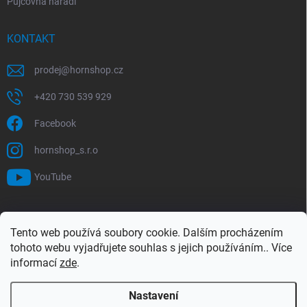
Půjčovna nářadí
KONTAKT
prodej
@
hornshop.cz
+420 730 539 929
Facebook
hornshop_s.r.o
YouTube
VYHLEDÁVÁNÍ
Tento web používá soubory cookie. Dalším procházením
tohoto webu vyjadřujete souhlas s jejich používáním.. Více
Hledat
informací
zde
.
Nastavení