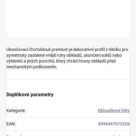
DETAILNÍ INFORMACE
ZEPTAT SE
HLÍDAT
Ukončovací čtvrtoblouk premium je dekorativní profil z hliníku pro
symetricky zaoblené vnější rohy obkladů, ukončení soklů nebo
výklenků a jiných povrchů, který chrání hrany obkladů před
mechanickým poškozením.
Doplňkové parametry
Kategorie
:
Obloučkové lišty
EAN
:
8596497073228