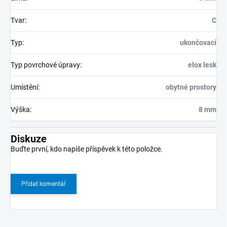
Tvar
:
C
Typ
:
ukončovací
Typ povrchové úpravy
:
elox lesk
Umístění
:
obytné prostory
Výška
:
8 mm
Diskuze
Buďte první, kdo napíše příspěvek k této položce.
Přidat komentář