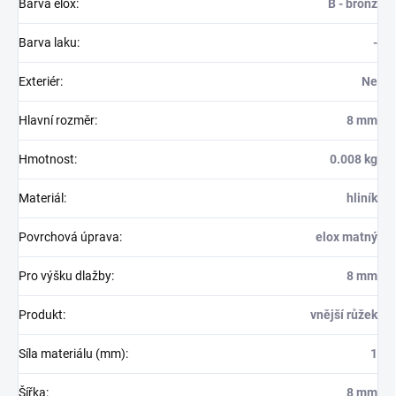
Barva elox
:
B - bronz
Barva laku
:
-
Exteriér
:
Ne
Hlavní rozměr
:
8 mm
Hmotnost
:
0.008 kg
Materiál
:
hliník
Povrchová úprava
:
elox matný
Pro výšku dlažby
:
8 mm
Produkt
:
vnější růžek
Síla materiálu (mm)
:
1
Šířka
:
8 mm