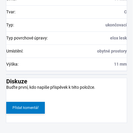
Tvar
:
C
Typ
:
ukončovací
Typ povrchové úpravy
:
elox lesk
Umístění
:
obytné prostory
Výška
:
11 mm
Diskuze
Buďte první, kdo napíše příspěvek k této položce.
Přidat komentář