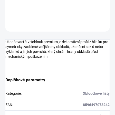
DETAILNÍ INFORMACE
ZEPTAT SE
HLÍDAT
Ukončovací čtvrtoblouk premium je dekorativní profil z hliníku pro
symetricky zaoblené vnější rohy obkladů, ukončení soklů nebo
výklenků a jiných povrchů, který chrání hrany obkladů před
mechanickým poškozením.
Doplňkové parametry
Kategorie
:
Obloučkové lišty
EAN
:
8596497073242