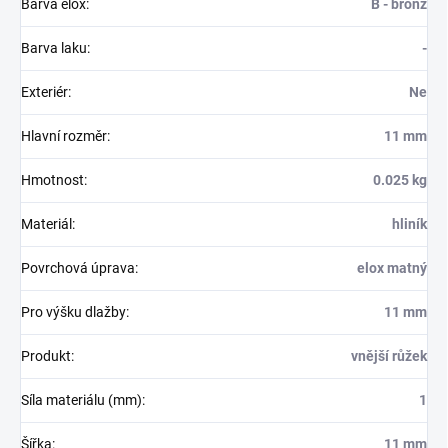
Barva elox
:
B - bronz
Barva laku
:
-
Exteriér
:
Ne
Hlavní rozměr
:
11 mm
Hmotnost
:
0.025 kg
Materiál
:
hliník
Povrchová úprava
:
elox matný
Pro výšku dlažby
:
11 mm
Produkt
:
vnější růžek
Síla materiálu (mm)
:
1
Šířka
:
11 mm