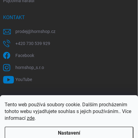
Půjčovna nářadí
KONTAKT
prodej
@
hornshop.cz
+420 730 539 929
Facebook
hornshop_s.r.o
YouTube
VYHLEDÁVÁNÍ
Tento web používá soubory cookie. Dalším procházením
tohoto webu vyjadřujete souhlas s jejich používáním.. Více
Hledat
informací
zde
.
Nastavení