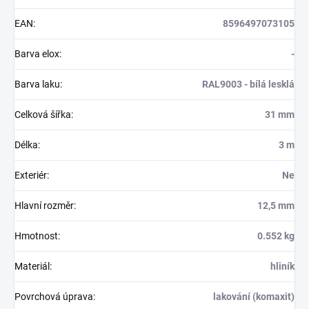
EAN
:
8596497073105
Barva elox
:
-
Barva laku
:
RAL9003 - bílá lesklá
Celková šířka
:
31 mm
Délka
:
3 m
Exteriér
:
Ne
Hlavní rozměr
:
12,5 mm
Hmotnost
:
0.552 kg
Materiál
:
hliník
Povrchová úprava
:
lakování (komaxit)