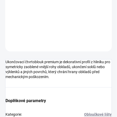
DORUČENÍ
−
+
Přidat do košíku
DETAILNÍ INFORMACE
ZEPTAT SE
HLÍDAT
Ukončovací čtvrtoblouk premium je dekorativní profil z hliníku pro
symetricky zaoblené vnější rohy obkladů, ukončení soklů nebo
výklenků a jiných povrchů, který chrání hrany obkladů před
mechanickým poškozením.
Doplňkové parametry
Kategorie
:
Obloučkové lišty