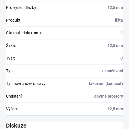
Pro výšku dlažby
:
12,5 mm
Produkt
:
lišta
Síla materiálu (mm)
:
1
Šířka
:
12,5 mm
Tvar
:
C
Typ
:
ukončovací
Typ povrchové úpravy
:
lakování (komaxit)
Umístění
:
obytné prostory
Výška
:
12,5 mm
Diskuze