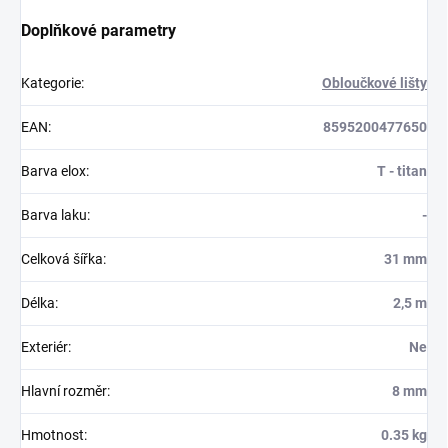
Doplňkové parametry
Kategorie
:
Obloučkové lišty
EAN
:
8595200477650
Barva elox
:
T - titan
Barva laku
:
-
Celková šířka
:
31 mm
Délka
:
2,5 m
Exteriér
:
Ne
Hlavní rozměr
:
8 mm
Hmotnost
:
0.35 kg