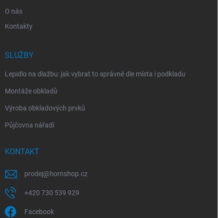
O nás
Kontakty
SLUŽBY
Lepidlo na dlažbu: jak vybrat to správné dle místa i podkladu
Montáže obkladů
Výroba obkladových prvků
Půjčovna nářadí
KONTAKT
prodej
@
hornshop.cz
+420 730 539 929
Facebook