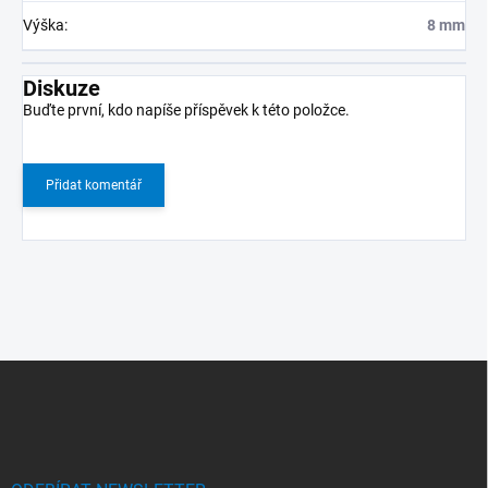
Výška
:
8 mm
Diskuze
Buďte první, kdo napíše příspěvek k této položce.
Přidat komentář
Z
á
p
a
t