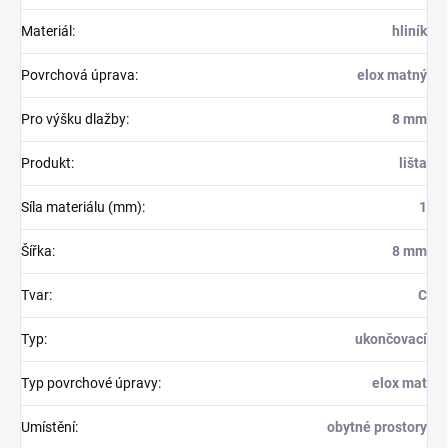
Materiál
:
hliník
Povrchová úprava
:
elox matný
Pro výšku dlažby
:
8 mm
Produkt
:
lišta
Síla materiálu (mm)
:
1
Šířka
:
8 mm
Tvar
:
C
Typ
:
ukončovací
Typ povrchové úpravy
:
elox mat
Umístění
:
obytné prostory