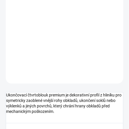
cena:
MŮŽEME
DORUČIT DO:
10.8.2026
MOŽNOSTI
DORUČENÍ
−
+
Přidat do košíku
DETAILNÍ INFORMACE
ZEPTAT SE
HLÍDAT
Ukončovací čtvrtoblouk premium je dekorativní profil z hliníku pro
symetricky zaoblené vnější rohy obkladů, ukončení soklů nebo
výklenků a jiných povrchů, který chrání hrany obkladů před
mechanickým poškozením.