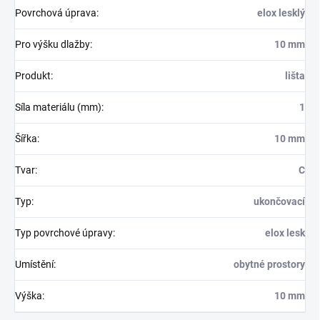
Povrchová úprava
:
elox lesklý
Pro výšku dlažby
:
10 mm
Produkt
:
lišta
Síla materiálu (mm)
:
1
Šířka
:
10 mm
Tvar
:
C
Typ
:
ukončovací
Typ povrchové úpravy
:
elox lesk
Umístění
:
obytné prostory
Výška
:
10 mm