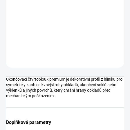
cena:
MOŽNOSTI
DORUČENÍ
−
+
Přidat do košíku
DETAILNÍ INFORMACE
ZEPTAT SE
HLÍDAT
Ukončovací čtvrtoblouk premium je dekorativní profil z hliníku pro
symetricky zaoblené vnější rohy obkladů, ukončení soklů nebo
výklenků a jiných povrchů, který chrání hrany obkladů před
mechanickým poškozením.
Doplňkové parametry