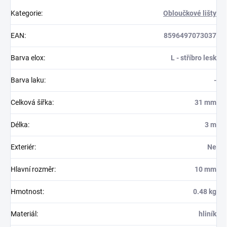
Kategorie
:
Obloučkové lišty
EAN
:
8596497073037
Barva elox
:
L - stříbro lesk
Barva laku
:
-
Celková šířka
:
31 mm
Délka
:
3 m
Exteriér
:
Ne
Hlavní rozměr
:
10 mm
Hmotnost
:
0.48 kg
Materiál
:
hliník