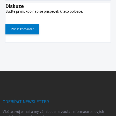
Diskuze
Buďte první, kdo napíše příspěvek k této položce.
Přidat komentář
Z
á
p
a
t
í
ODEBÍRAT NEWSLETTER
Vložte svůj e-mail a my vám budeme zasílat informace o nových