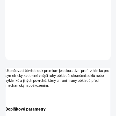
cena:
MOŽNOSTI
DORUČENÍ
−
+
Přidat do košíku
DETAILNÍ INFORMACE
ZEPTAT SE
HLÍDAT
Ukončovací čtvrtoblouk premium je dekorativní profil z hliníku pro
symetricky zaoblené vnější rohy obkladů, ukončení soklů nebo
výklenků a jiných povrchů, který chrání hrany obkladů před
mechanickým poškozením.
Doplňkové parametry