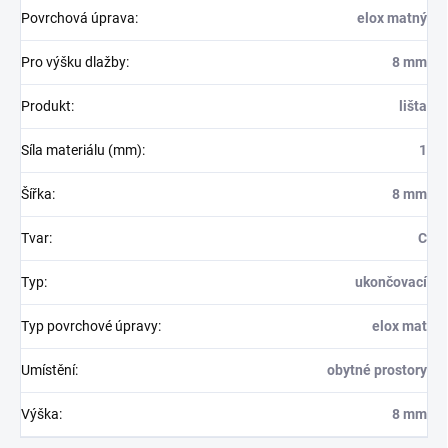
Povrchová úprava
:
elox matný
Pro výšku dlažby
:
8 mm
Produkt
:
lišta
Síla materiálu (mm)
:
1
Šířka
:
8 mm
Tvar
:
C
Typ
:
ukončovací
Typ povrchové úpravy
:
elox mat
Umístění
:
obytné prostory
Výška
:
8 mm