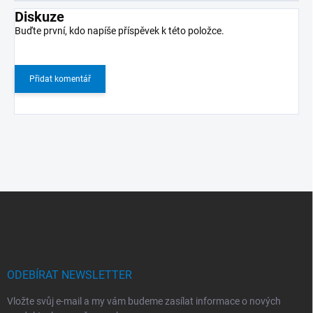
Diskuze
Buďte první, kdo napíše příspěvek k této položce.
Přidat komentář
Z
á
p
a
t
í
ODEBÍRAT NEWSLETTER
Vložte svůj e-mail a my vám budeme zasílat informace o nových