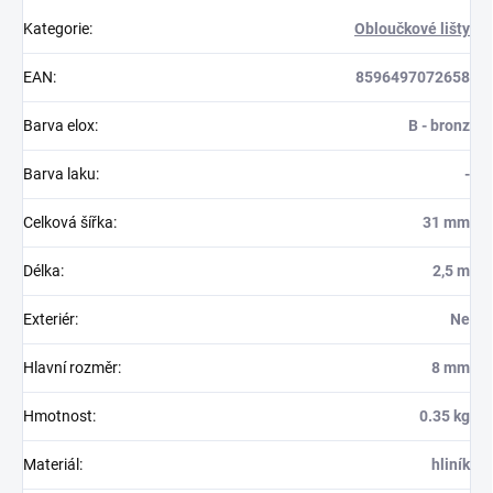
Kategorie
:
Obloučkové lišty
EAN
:
8596497072658
Barva elox
:
B - bronz
Barva laku
:
-
Celková šířka
:
31 mm
Délka
:
2,5 m
Exteriér
:
Ne
Hlavní rozměr
:
8 mm
Hmotnost
:
0.35 kg
Materiál
:
hliník