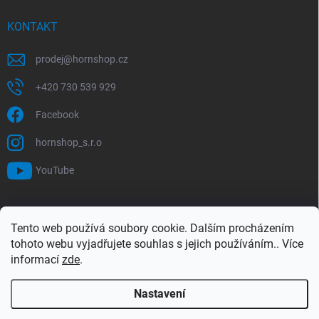
KONTAKT
prodej
@
hornshop.cz
+420 730 539 929
Facebook
hornshop_s.r.o
YouTube
VYHLEDÁVÁNÍ
Tento web používá soubory cookie. Dalším procházením
tohoto webu vyjadřujete souhlas s jejich používáním.. Více
Hledat
informací
zde
.
Nastavení