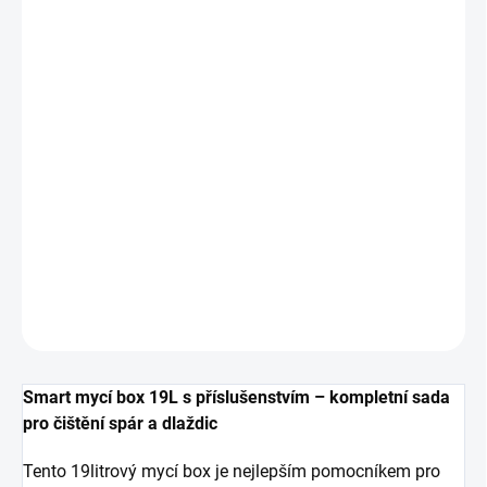
MŮŽEME
DORUČIT DO:
7.8.2026
MOŽNOSTI
DORUČENÍ
−
+
Přidat do košíku
Praktický 19L mycí box s příslušenstvím pro snadné a efektivní
čištění dlaždic. Ideální pro profesionální i domácí použití.
DETAILNÍ INFORMACE
ZEPTAT SE
HLÍDAT
Smart mycí box 19L s příslušenstvím – kompletní sada
pro čištění spár a dlaždic
Tento 19litrový mycí box je nejlepším pomocníkem pro