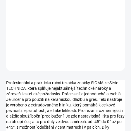
11.8.2026
MOŽNOSTI
DORUČENÍ
−
+
Přidat do košíku
DETAILNÍ INFORMACE
ZEPTAT SE
HLÍDAT
Profesionální a praktická ruční řezačka značky SIGMA ze Série
TECHNICA, která splňuje nejaktuálnější technické nároky a
zároveň i estetické požadavky. Práce s ní je jednoduchá a rychlá.
Je určena pro použití na keramickou dlažbu a gres. Tělo nástroje
je vyrobeno z extrudovaného hliníku, který pomáhá k celkové
pevnosti, lepší tuhosti, ale také lehkosti. Pro řezání rozměrnějších
dlaždic slouží boční prodloužení. Je zde nastavitelná lišta pro řezy
na úhlopříčce, a to pro úhly ve dvou směrech: od -45° do 0° až po
+45°, s možností odečítání v centimetrech i v palcích. Díky