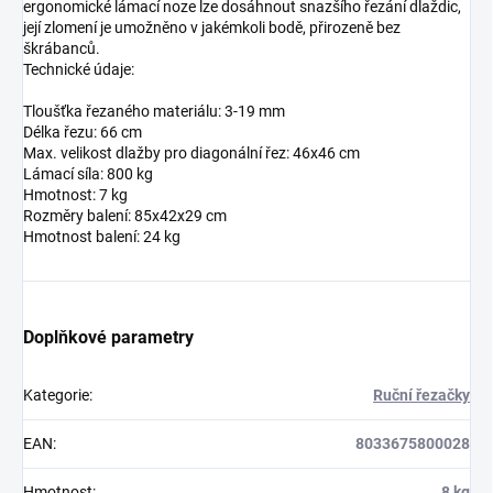
ergonomické lámací noze lze dosáhnout snazšího řezání dlaždic,
její zlomení je umožněno v jakémkoli bodě, přirozeně bez
škrábanců.
Technické údaje:
Tloušťka řezaného materiálu: 3-19 mm
Délka řezu: 66 cm
Max. velikost dlažby pro diagonální řez: 46x46 cm
Lámací síla: 800 kg
Hmotnost: 7 kg
Rozměry balení: 85x42x29 cm
Hmotnost balení: 24 kg
Doplňkové parametry
Kategorie
:
Ruční řezačky
EAN
:
8033675800028
Hmotnost
:
8 kg