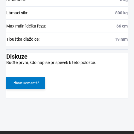
Lámací síla
:
800 kg
Maximální délka řezu
:
66 cm
Tloušťka dlaždice
:
19 mm
Diskuze
Buďte první, kdo napíše příspěvek k této položce.
Přidat komentář