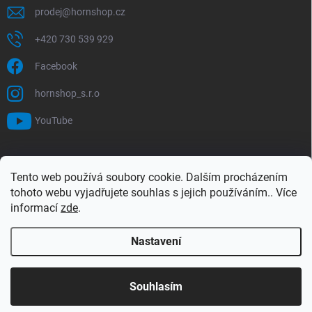
prodej
@
hornshop.cz
+420 730 539 929
Facebook
hornshop_s.r.o
YouTube
VYHLEDÁVÁNÍ
Tento web používá soubory cookie. Dalším procházením
tohoto webu vyjadřujete souhlas s jejich používáním.. Více
Hledat
informací
zde
.
Nastavení
Copyright 2026
Hornshop
. Všechna práva vyhrazena.
Upravit nastavení
cookies
Souhlasím
Vytvořil Shoptet