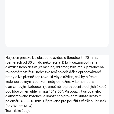
−
+
Přidat do košíku
DETAILNÍ INFORMACE
ZEPTAT SE
HLÍDAT
Na jeden přejezd lze obrábět dlaždice o tloušťce 5–20 mm a
rozměrech od 30 cm do nekonečna. Díky klouzání po hraně
dlaždice nebo desky (kamenina, mramor, žula atd.) je zaručena
rovnoměrnost řezu nebo zkosení po celé délce opracovávané
hrany a lze přesně kopírovat křivky dlaždice, což by s frézou
vedenou pevným vodítkem nebylo možné. V kombinaci s
diamantovým kotoučem je umožněno provedení plochých úkosů
pod libovolným úhlem mezi 40° a 50°. Při použití tvarovaného
diamantového kotouče je umožněno provádět kulaté úkosy o
poloměru 6 - 8 - 10 mm. Připraveno pro použití s většinou brusek
(se závitem M14).
Technické údaje: