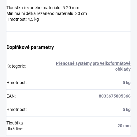
Tloušťka řezaného materiálu: 5-20 mm
Minimální délka řezaného materiálu: 30 cm
Hmotnost: 4,5 kg
Doplňkové parametry
Přenosné systémy pro velkoformátové
Kategorie
:
obklady
Hmotnost
:
5 kg
EAN
:
8033675805368
Hmotnost
:
5 kg
Tloušťka
20 mm
dlaždice
: