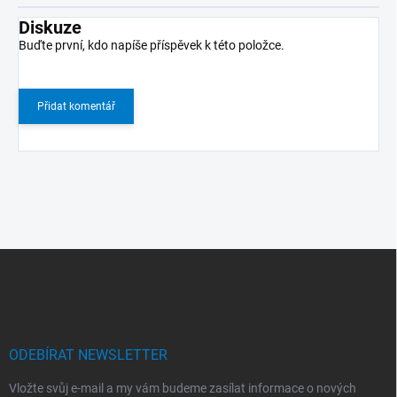
Diskuze
Buďte první, kdo napíše příspěvek k této položce.
Přidat komentář
Z
á
p
a
t
í
ODEBÍRAT NEWSLETTER
Vložte svůj e-mail a my vám budeme zasílat informace o nových