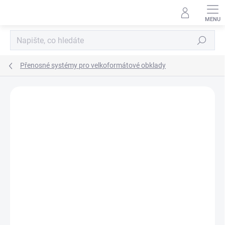
Přejít
na
obsah
Hledat
Přenosné systémy pro velkoformátové obklady
Podrobnosti hodnocení
Neohodnoceno
ZNAČKA:
SIGMA