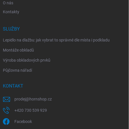
O nás
Kontakty
SLUŽBY
Lepidlo na dlažbu: jak vybrat to správné dle místa i podkladu
Montáže obkladů
Výroba obkladových prvků
Půjčovna nářadí
KONTAKT
prodej
@
hornshop.cz
+420 730 539 929
Facebook