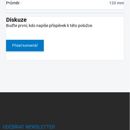
Průměr
:
120 mm
Diskuze
Buďte první, kdo napíše příspěvek k této položce.
Přidat komentář
Z
á
p
a
t
í
ODEBÍRAT NEWSLETTER