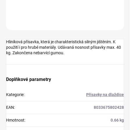
DETAILNÍ INFORMACE
ZEPTAT SE
HLÍDAT
Hliníková přísavka, která je charakteristická silným jištěním. K
použití i pro hrubé materiály. Udávaná nosnost přísavky max. 40
kg. Zakončena nebarvící gumou.
Doplňkové parametry
Kategorie
:
Přísavky na dlaždice
EAN
:
8033675802428
Hmotnost
:
0.66 kg