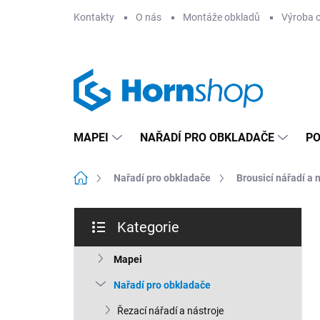
Přejít
Kontakty
O nás
Montáže obkladů
Výroba 
na
obsah
MAPEI
NAŘADÍ PRO OBKLADAČE
PO
Domů
Nařadí pro obkladače
Brousicí nářadí a 
P
Kategorie
o
Přeskočit
s
kategorie
t
Mapei
r
Nařadí pro obkladače
a
n
Řezací nářadí a nástroje