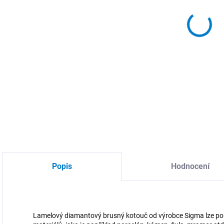
DO:
11.
MOŽ
DETA
Popis
Hodnocení
Lamelový diamantový brusný kotouč od výrobce Sigma lze použ