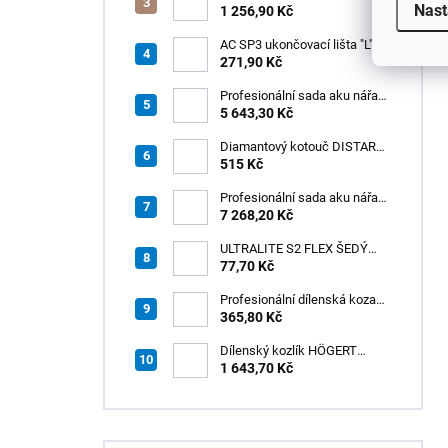
Nast
zubových hladítek INOX –
1 256,90 Kč
výměnná rukojeť v praktickém
boxu
AC SP3 ukončovací lišta "L",
PREMIUM, hliník elox titan, v:
271,90 Kč
8 mm, d: 2,5 m
Profesionální sada aku nářadí
3v1 HÖGERT
5 643,30 Kč
Diamantový kotouč DISTAR
GREEN CUT
515 Kč
115x1,2/1,0x8x22,23 + PAD
Z60
Profesionální sada aku nářadí
3v1 20V HÖGERT
7 268,20 Kč
ULTRALITE S2 FLEX ŠEDÝ
/15kg
77,70 Kč
Profesionální dílenská koza
HÖGERT HT7G550
365,80 Kč
Dílenský kozlík HÖGERT
HT7G551
1 643,70 Kč