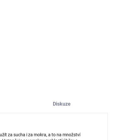
8.2026
NOSTI DORUČENÍ
−
+
Přidat do košíku
ILNÍ INFORMACE
ZEPTAT SE
HLÍDAT
Diskuze
ít za sucha i za mokra, a to na množství