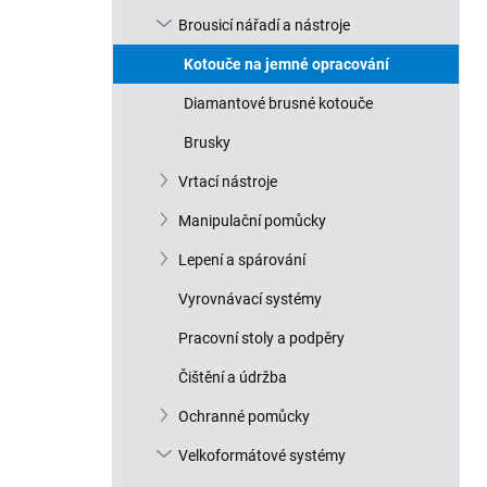
n
Brousicí nářadí a nástroje
í
p
Kotouče na jemné opracování
a
n
Diamantové brusné kotouče
e
Brusky
l
Vrtací nástroje
Manipulační pomůcky
Lepení a spárování
Vyrovnávací systémy
Pracovní stoly a podpěry
Čištění a údržba
Ochranné pomůcky
Velkoformátové systémy