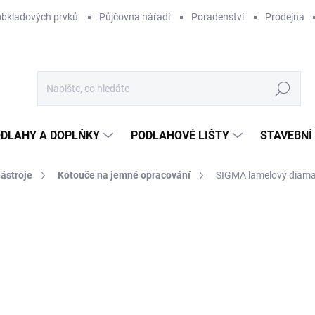
obkladových prvků
Půjčovna nářadí
Poradenství
Prodejna
Hledat
DLAHY A DOPLŇKY
PODLAHOVÉ LIŠTY
STAVEBNÍ
nástroje
Kotouče na jemné opracování
SIGMA lamelový diaman
Neohodnoceno
Podrobnosti hodnocení
ZNAČKA:
SIGMA
1 
1 5
Měr
SKL
cena
MŮŽ