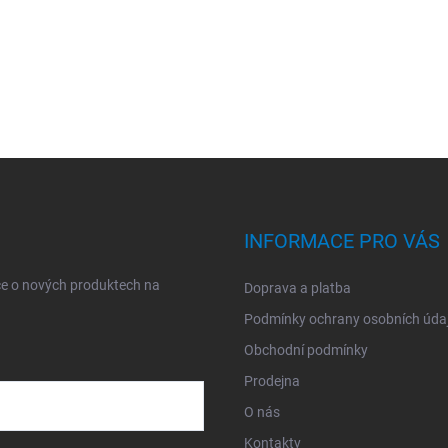
INFORMACE PRO VÁS
ce o nových produktech na
Doprava a platba
Podmínky ochrany osobních úda
Obchodní podmínky
Prodejna
O nás
Kontakty