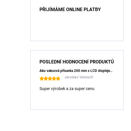
PŘIJÍMÁME ONLINE PLATBY
POSLEDNÍ HODNOCENÍ PRODUKTŮ
Aku vakuová přísavka 200 mm s LCD displejem (150 kg) - HÖGERT HT3B355
Jaroslav Valouch
Super výrobek a za super cenu