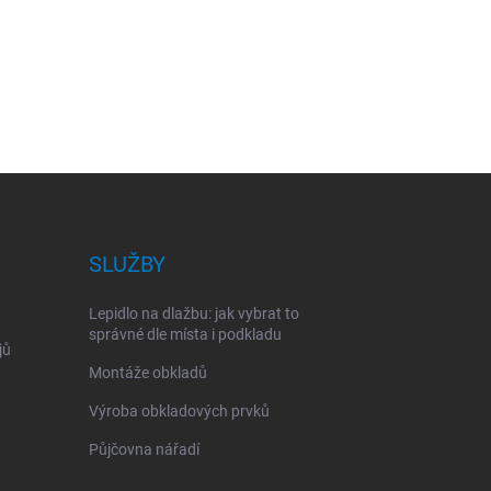
SLUŽBY
Lepidlo na dlažbu: jak vybrat to
správné dle místa i podkladu
jů
Montáže obkladů
Výroba obkladových prvků
Půjčovna nářadí