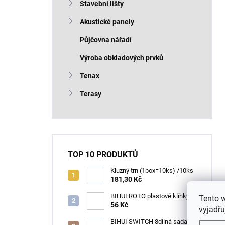
Stavební lišty
Akustické panely
Půjčovna nářadí
Výroba obkladových prvků
Tenax
Terasy
TOP 10 PRODUKTŮ
Kluzný trn (1box=10ks) /10ks
181,30 Kč
BIHUI ROTO plastové klínky
Tento 
1–13 mm – balení 50 ks
56 Kč
vyjadřu
BIHUI SWITCH 8dílná sada