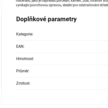
materiálů, jako je například porcelán, kámen, žula, mramor at
vynikající povrchovou úpravou, ideální pro odstraňování střed
Doplňkové parametry
Kategorie
:
EAN
:
Hmotnost
:
Průměr
:
Zrnitost
: