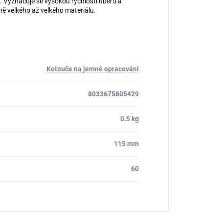
d. Vyznačuje se vysokou rychlostí úběru a
ně velkého až velkého materiálu.
Kotouče na jemné opracování
8033675805429
0.5 kg
115 mm
60