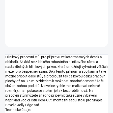
−
+
Přidat do košíku
DETAILNÍ INFORMACE
ZEPTAT SE
HLÍDAT
Hliníkový pracovní stůl pro přípravu velkoformátových desek a
obkladů. Skládá se z lehkého robustního hliníkového rámu a
nastavitelných hliníkových prken, která umožňují vytvoření větších
mezer pro bezpečné řezání. Díky těmto prknům a spojkám je také
možné připojit další stůl, a prodloužit tak celkovou délku pracovní
plochy až na 3,6 m. Vzhledem k možnosti snadné demontáže či
složení nohou pod stůl lze velice rychle minimalizovat celkové
rozměry, manipulace se stolem je tak bezproblémová. Na
pracovní stůl můžete snadno připevnit také různé vybavení,
například vodicí lištu Kera-Cut, montážní sadu stolu pro Simple
Bevel a Jolly Edge atd.
Technické údaje: