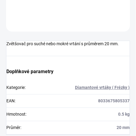
DETAILNÍ INFORMACE
ZEPTAT SE
HLÍDAT
Zvětšovač pro suché nebo mokré vrtání s průměrem 20 mm.
Doplňkové parametry
Kategorie
:
Diamantové vrtáky ( Frézky )
EAN
:
8033675805337
Hmotnost
:
0.5 kg
Průměr
:
20 mm