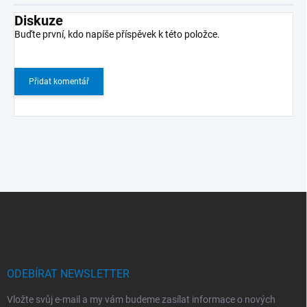
Diskuze
Buďte první, kdo napíše příspěvek k této položce.
Přidat komentář
Z
á
p
a
t
í
ODEBÍRAT NEWSLETTER
Vložte svůj e-mail a my vám budeme zasílat informace o nových