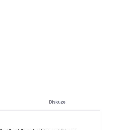
EME DORUČIT
8.2026
NOSTI DORUČENÍ
−
+
Přidat do košíku
ILNÍ INFORMACE
ZEPTAT SE
HLÍDAT
Diskuze