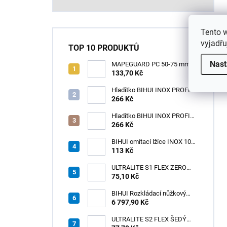
Tento 
vyjadřu
TOP 10 PRODUKTŮ
Nast
MAPEGUARD PC 50-75 mm
(1box=25ks) /1ks
133,70 Kč
Hladítko BIHUI INOX PROFI
280 x 120 mm zub 12mm -
266 Kč
měkká rukojeť
Hladítko BIHUI INOX PROFI
280 x 120 mm zub 3,2mm -
266 Kč
měkká rukojeť
BIHUI omítací lžíce INOX 100
× 110 mm – měkká
113 Kč
ergonomická rukojeť
ULTRALITE S1 FLEX ZERO
75,10 Kč
BÍLÝ NOVINKA/15kg
BIHUI Rozkládací nůžkový
pracovní stůl 221×113×73 cm
6 797,90 Kč
– hliníkový, nosnost 300 kg
ULTRALITE S2 FLEX ŠEDÝ