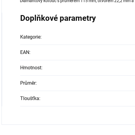
Diamantový kotouč s průměrem 115 mm, otvorem 22,2 mm a tlo
Doplňkové parametry
Kategorie
:
EAN
:
Hmotnost
:
Průměr
:
Tloušťka
: