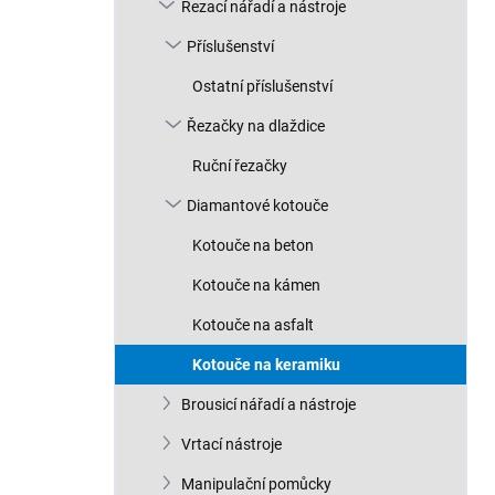
n
Řezací nářadí a nástroje
n
Příslušenství
í
p
Ostatní příslušenství
a
n
Řezačky na dlaždice
e
Ruční řezačky
l
Diamantové kotouče
Kotouče na beton
Kotouče na kámen
Kotouče na asfalt
Kotouče na keramiku
Brousicí nářadí a nástroje
Vrtací nástroje
Manipulační pomůcky