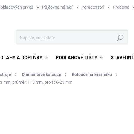
obkladových prvků
Půjčovna nářadí
Poradenství
Prodejna
Hledat
DLAHY A DOPLŇKY
PODLAHOVÉ LIŠTY
STAVEBNÍ
stroje
Diamantové kotouče
Kotouče na keramiku
3 mm, průměr: 115 mm, pro tl: 6-25 mm
Neohodnoceno
Podrobnosti hodnocení
ZNAČKA:
SIGMA
7
585
Měr
SKL
cena