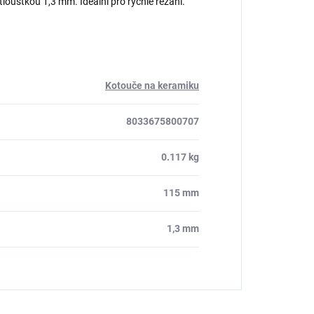
ušťkou 1,3 mm. Ideální pro rychlé řezání.
Kotouče na keramiku
8033675800707
0.117 kg
115 mm
1,3 mm