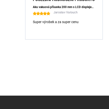
Aku vakuová přísavka 200 mm s LCD displejem (150 kg) - HÖGERT HT3B355
Jaroslav Valouch
Super výrobek a za super cenu
Z
á
p