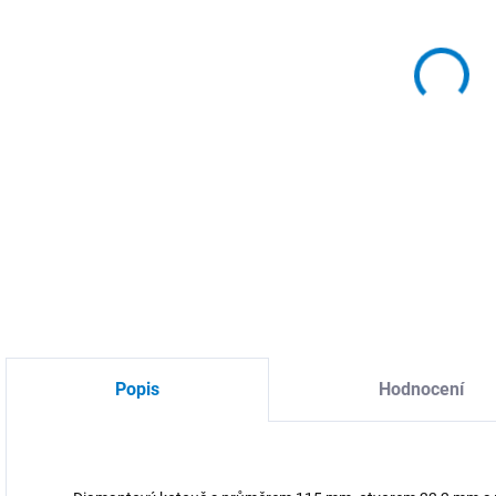
MŮŽ
DO:
10.
MOŽ
DETA
Popis
Hodnocení