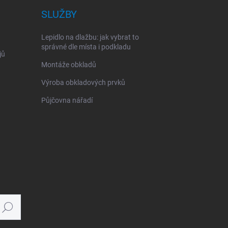
SLUŽBY
Lepidlo na dlažbu: jak vybrat to
správné dle místa i podkladu
jů
Montáže obkladů
Výroba obkladových prvků
Půjčovna nářadí
Hledat