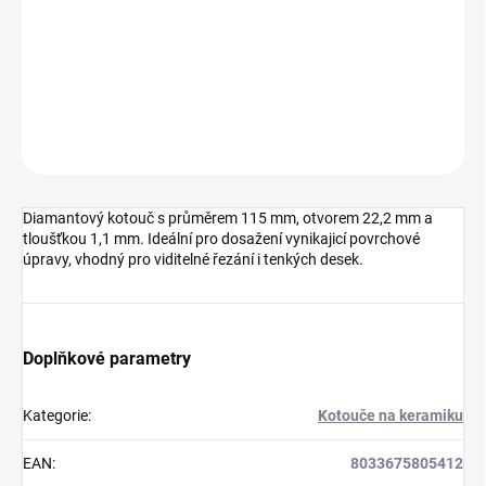
−
+
Přidat do košíku
DETAILNÍ INFORMACE
ZEPTAT SE
HLÍDAT
Diamantový kotouč s průměrem 115 mm, otvorem 22,2 mm a
tloušťkou 1,1 mm. Ideální pro dosažení vynikajicí povrchové
úpravy, vhodný pro viditelné řezání i tenkých desek.
Doplňkové parametry
Kategorie
:
Kotouče na keramiku
EAN
:
8033675805412