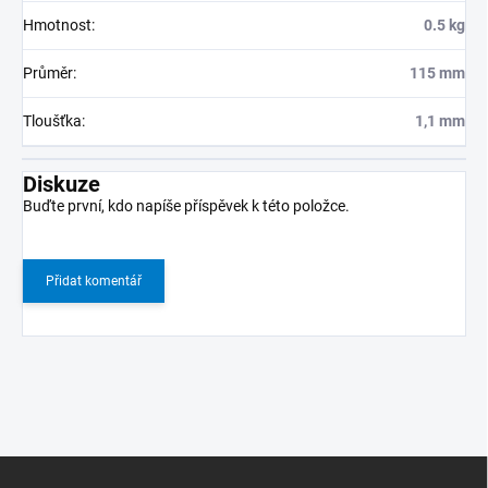
Hmotnost
:
0.5 kg
Průměr
:
115 mm
Tloušťka
:
1,1 mm
Diskuze
Buďte první, kdo napíše příspěvek k této položce.
Přidat komentář
Z