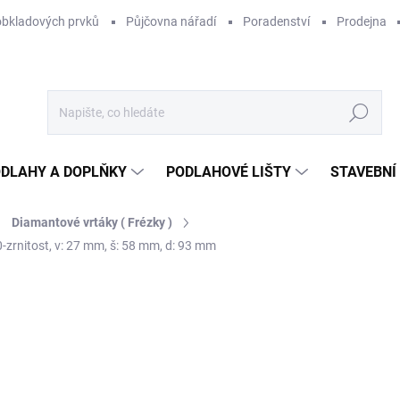
obkladových prvků
Půjčovna nářadí
Poradenství
Prodejna
Hledat
DLAHY A DOPLŇKY
PODLAHOVÉ LIŠTY
STAVEBNÍ
Diamantové vrtáky ( Frézky )
zrnitost, v: 27 mm, š: 58 mm, d: 93 mm
Neohodnoceno
Podrobnosti hodnocení
ZNAČKA:
SIGMA
6
569
Měr
SKL
cena