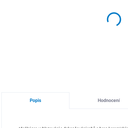
MŮŽ
DO:
10.
MOŽ
DETA
Popis
Hodnocení