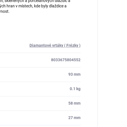
h, skleněných a porcelánových dlaždic a
ch hran v místech, kde byly dlaždice a
vnost.
Diamantové vrtáky ( Frézky )
8033675804552
93 mm
0.1 kg
58 mm
27 mm