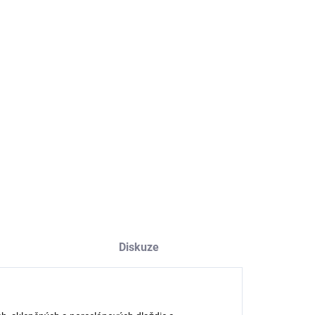
EME DORUČIT
8.2026
NOSTI DORUČENÍ
−
+
Přidat do košíku
ILNÍ INFORMACE
ZEPTAT SE
HLÍDAT
Diskuze