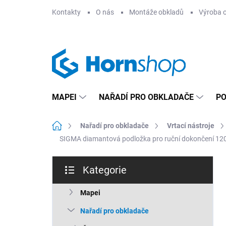
Přejít
Kontakty
O nás
Montáže obkladů
Výroba 
na
obsah
MAPEI
NAŘADÍ PRO OBKLADAČE
PO
Domů
Nařadí pro obkladače
Vrtací nástroje
SIGMA diamantová podložka pro ruční dokončení 120-
P
Kategorie
o
Přeskočit
s
kategorie
t
Mapei
r
Nařadí pro obkladače
a