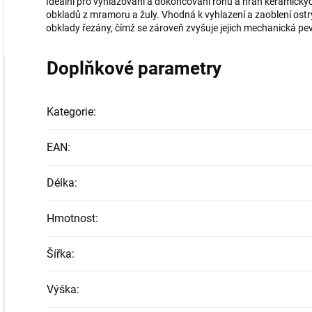
Ideální pro vyhlazování a dokončování rohů a hran keramickýc
obkladů z mramoru a žuly. Vhodná k vyhlazení a zaoblení ostrý
obklady řezány, čímž se zároveň zvyšuje jejich mechanická pe
Doplňkové parametry
Kategorie
:
EAN
:
Délka
:
Hmotnost
:
Šířka
:
Výška
: