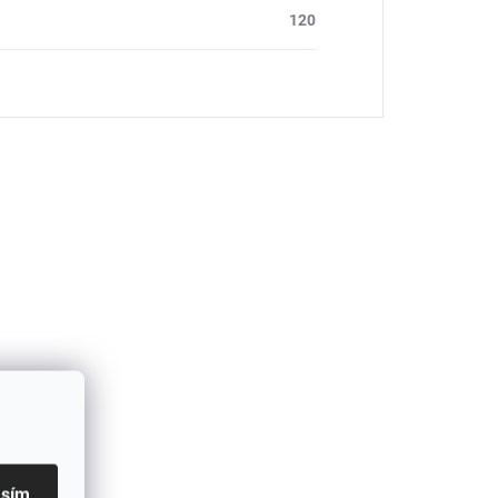
120
asím