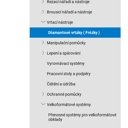
n
Řezací nářadí a nástroje
n
Brousicí nářadí a nástroje
í
p
Vrtací nástroje
a
n
Diamantové vrtáky ( Frézky )
e
Manipulační pomůcky
l
Lepení a spárování
Vyrovnávací systémy
Pracovní stoly a podpěry
Čištění a údržba
Ochranné pomůcky
Velkoformátové systémy
Přenosné systémy pro velkoformátové
obklady