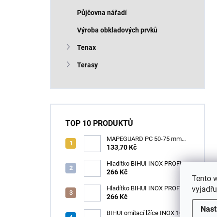
Půjčovna nářadí
Výroba obkladových prvků
Tenax
Terasy
TOP 10 PRODUKTŮ
MAPEGUARD PC 50-75 mm
(1box=25ks) /1ks
133,70 Kč
Hladítko BIHUI INOX PROFI
280 x 120 mm zub 12mm -
266 Kč
Tento 
měkká rukojeť
vyjadřu
Hladítko BIHUI INOX PROFI
280 x 120 mm zub 3,2mm -
266 Kč
měkká rukojeť
Nast
BIHUI omítací lžíce INOX 100