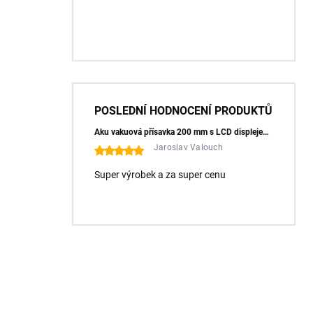
POSLEDNÍ HODNOCENÍ PRODUKTŮ
Aku vakuová přísavka 200 mm s LCD displejem (150 kg) - HÖGERT HT3B355
Jaroslav Valouch
Super výrobek a za super cenu