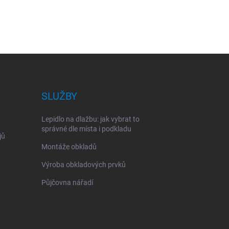
SLUŽBY
Lepidlo na dlažbu: jak vybrat to
správné dle místa i podkladu
jů
Montáže obkladů
Výroba obkladových prvků
Půjčovna nářadí