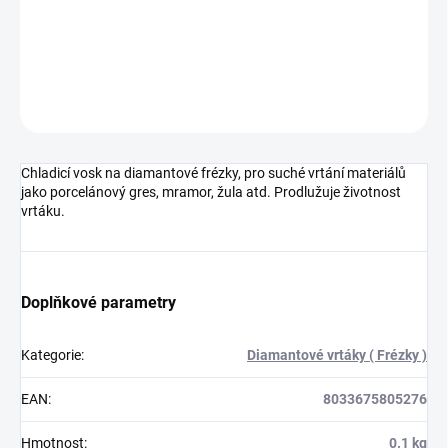
DETAILNÍ INFORMACE
ZEPTAT SE
HLÍDAT
Chladicí vosk na diamantové frézky, pro suché vrtání materiálů
jako porcelánový gres, mramor, žula atd. Prodlužuje životnost
vrtáku.
Doplňkové parametry
Kategorie
:
Diamantové vrtáky ( Frézky )
EAN
:
8033675805276
Hmotnost
:
0.1 kg