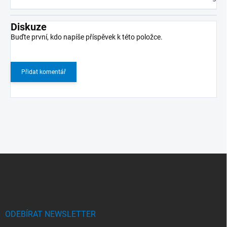
Diskuze
Buďte první, kdo napíše příspěvek k této položce.
Přidat komentář
Z
á
p
a
t
í
ODEBÍRAT NEWSLETTER