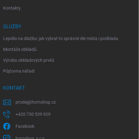
Kontakty
SLUŽBY
Lepidlo na dlažbu: jak vybrat to správné dle místa i podkladu
Montáže obkladů
Výroba obkladových prvků
Půjčovna nářadí
KONTAKT
prodej
@
hornshop.cz
+420 730 539 929
Facebook
hornshop_s.r.o