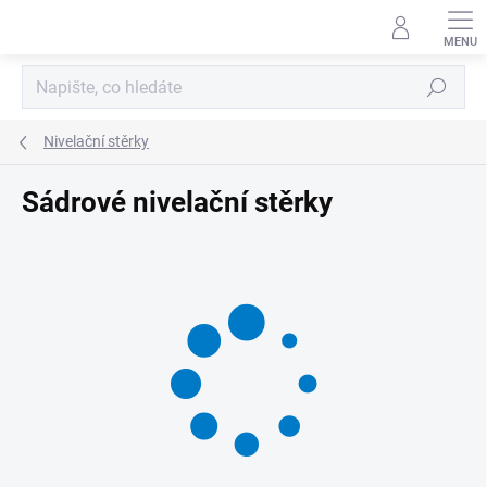
Přejít
na
obsah
Hledat
Nivelační stěrky
Sádrové nivelační stěrky