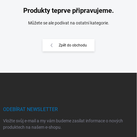
Produkty teprve připravujeme.
Můžete se ale podívat na ostatní kategorie.
Zpět do obchodu
Z
á
p
a
t
í
ODEBÍRAT NEWSLETTER
Vložte svůj e-mail a my vám budeme zasílat informace o nových
produktech na našem e-shopu.