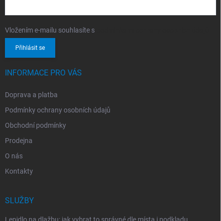
Vložením e-mailu souhlasíte s
podmínkami ochrany osobních údajů
Přihlásit se
INFORMACE PRO VÁS
Doprava a platba
Podmínky ochrany osobních údajů
Obchodní podmínky
Prodejna
O nás
Kontakty
SLUŽBY
Lepidlo na dlažbu: jak vybrat to správné dle místa i podkladu