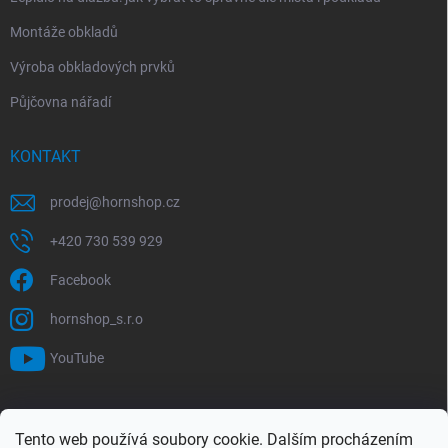
Montáže obkladů
Výroba obkladových prvků
Půjčovna nářadí
KONTAKT
prodej
@
hornshop.cz
+420 730 539 929
Facebook
hornshop_s.r.o
YouTube
VYHLEDÁVÁNÍ
Tento web používá soubory cookie. Dalším procházením