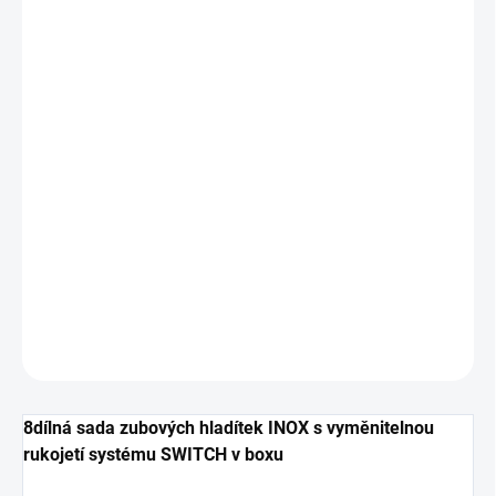
MŮŽEME
DORUČIT DO:
11.8.2026
MOŽNOSTI
DORUČENÍ
−
+
Přidat do košíku
Profesionální sada nerezových zubových hladítek pro precizní
práci. Obsahuje vyměnitelnou rukojeť systému SWITCH a box pro
snadné přenášení a skladování.
DETAILNÍ INFORMACE
ZEPTAT SE
HLÍDAT
8dílná sada zubových hladítek INOX s vyměnitelnou
rukojetí systému SWITCH v boxu