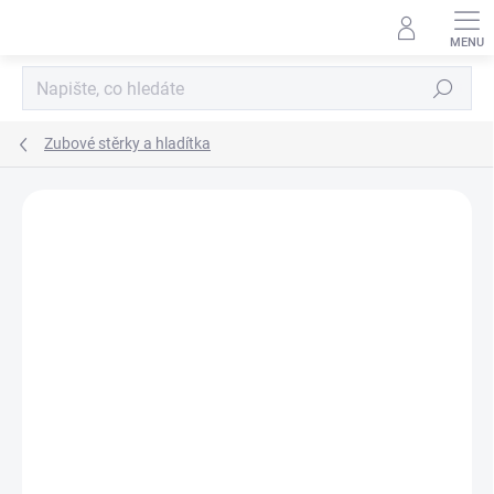
Přejít
na
obsah
Hledat
Zubové stěrky a hladítka
Podrobnosti hodnocení
Neohodnoceno
ZNAČKA:
BIHUI