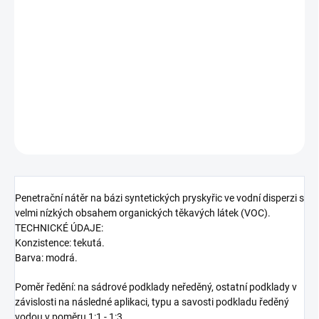
−
+
Přidat do košíku
Nátěr penetrační na savé podklady
DETAILNÍ INFORMACE
ZEPTAT SE
HLÍDAT
Penetrační nátěr na bázi syntetických pryskyřic ve vodní disperzi s
velmi nízkých obsahem organických těkavých látek (VOC).
TECHNICKÉ ÚDAJE:
Konzistence: tekutá.
Barva: modrá.
Poměr ředění: na sádrové podklady neředěný, ostatní podklady v
závislosti na následné aplikaci, typu a savosti podkladu ředěný
vodou v poměru 1:1 - 1:3.