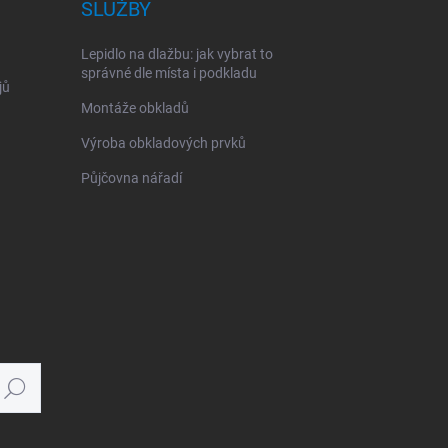
SLUŽBY
Lepidlo na dlažbu: jak vybrat to
správné dle místa i podkladu
jů
Montáže obkladů
Výroba obkladových prvků
Půjčovna nářadí
Hledat