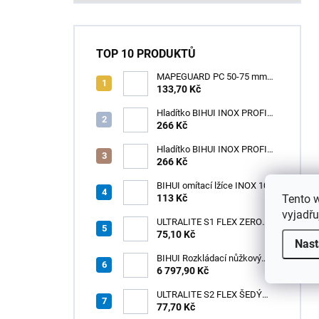
TOP 10 PRODUKTŮ
MAPEGUARD PC 50-75 mm
(1box=25ks) /1ks
133,70 Kč
Hladítko BIHUI INOX PROFI
280 x 120 mm zub 12mm -
266 Kč
měkká rukojeť
Hladítko BIHUI INOX PROFI
280 x 120 mm zub 3,2mm -
266 Kč
měkká rukojeť
BIHUI omítací lžíce INOX 100
Tento 
× 110 mm – měkká
113 Kč
ergonomická rukojeť
vyjadřu
ULTRALITE S1 FLEX ZERO
75,10 Kč
BÍLÝ NOVINKA/15kg
Nast
BIHUI Rozkládací nůžkový
pracovní stůl 221×113×73 cm
6 797,90 Kč
– hliníkový, nosnost 300 kg
ULTRALITE S2 FLEX ŠEDÝ
/15kg
77,70 Kč