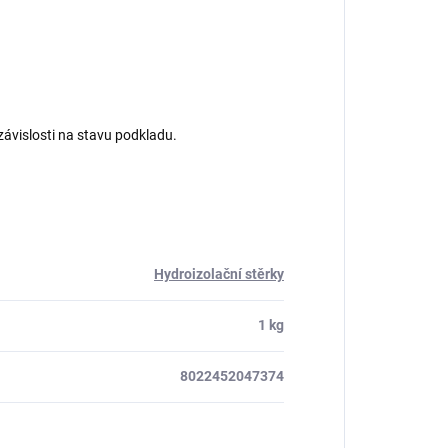
ávislosti na stavu podkladu.
Hydroizolační stěrky
1 kg
8022452047374