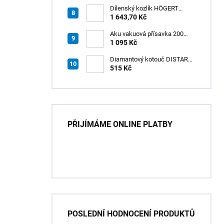
Dílenský kozlík HÖGERT
HT7G551
1 643,70 Kč
Aku vakuová přísavka 200
mm s LCD displejem (150 kg)
1 095 Kč
- HÖGERT HT3B355
Diamantový kotouč DISTAR
GREEN CUT
515 Kč
115x1,2/1,0x8x22,23 + PAD
Z60
PŘIJÍMÁME ONLINE PLATBY
POSLEDNÍ HODNOCENÍ PRODUKTŮ