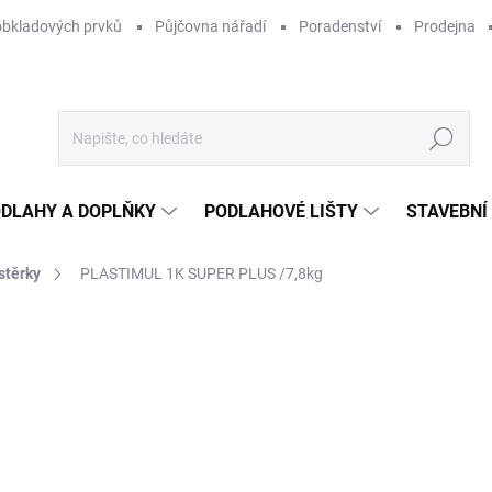
obkladových prvků
Půjčovna nářadí
Poradenství
Prodejna
Hledat
DLAHY A DOPLŇKY
PODLAHOVÉ LIŠTY
STAVEBNÍ
stěrky
PLASTIMUL 1K SUPER PLUS /7,8kg
Neohodnoceno
Podrobnosti hodnocení
ZNAČKA:
MAPEI
20
142
Měr
1 35
cena
NA