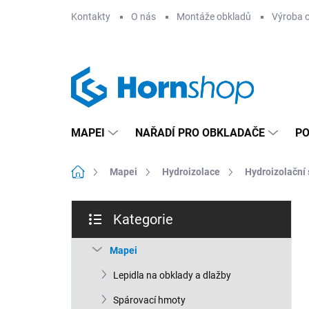
Přejít
Kontakty
O nás
Montáže obkladů
Výroba 
na
obsah
MAPEI
NAŘADÍ PRO OBKLADAČE
PO
Domů
Mapei
Hydroizolace
Hydroizolační 
P
Kategorie
o
Přeskočit
s
kategorie
t
Mapei
r
Lepidla na obklady a dlažby
a
n
Spárovací hmoty