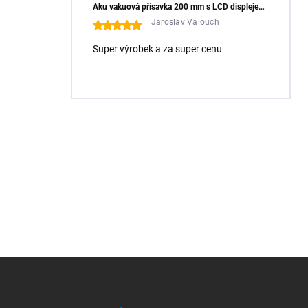
Aku vakuová přísavka 200 mm s LCD displejem (150 kg) - HÖGERT HT3B355
Jaroslav Valouch
Super výrobek a za super cenu
Z
á
p