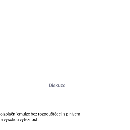
NOSTI DORUČENÍ
−
+
Přidat do košíku
ILNÍ INFORMACE
ZEPTAT SE
HLÍDAT
Diskuze
izolační emulze bez rozpouštědel, s plnivem
a vysokou výtěžností.