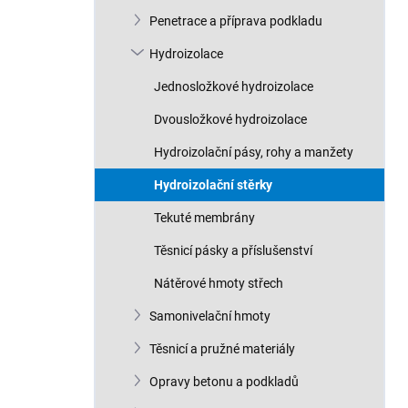
n
Penetrace a příprava podkladu
í
p
Hydroizolace
a
n
Jednosložkové hydroizolace
e
Dvousložkové hydroizolace
l
Hydroizolační pásy, rohy a manžety
Hydroizolační stěrky
Tekuté membrány
Těsnicí pásky a příslušenství
Nátěrové hmoty střech
Samonivelační hmoty
Těsnicí a pružné materiály
Opravy betonu a podkladů