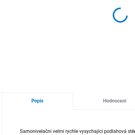
MOŽ
Synt
DETA
Popis
Hodnocení
Samonivelační velmi rychle vysychající podlahová stě