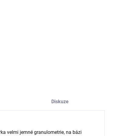
NOSTI DORUČENÍ
−
+
Přidat do košíku
etická sádrová samonivelační stěrka
ILNÍ INFORMACE
ZEPTAT SE
HLÍDAT
Diskuze
rka velmi jemné granulometrie, na bázi