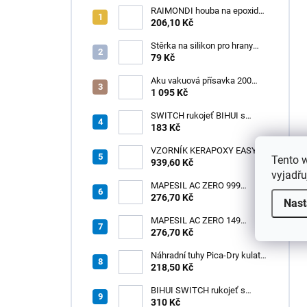
RAIMONDI houba na epoxid
(Cellulosa) 190x120x4 OVÁL
206,10 Kč
Stěrka na silikon pro hrany
Jolly
79 Kč
Aku vakuová přísavka 200
mm s LCD displejem (150 kg)
1 095 Kč
- HÖGERT HT3B355
SWITCH rukojeť BIHUI s
úchytem na jedné straně
183 Kč
VZORNÍK KERAPOXY EASY
Tento 
939,60 Kč
DESIGN /1ks
vyjadřu
MAPESIL AC ZERO 999
TRANSPARENTNÍ (310 ml)
276,70 Kč
Nast
/1ks
MAPESIL AC ZERO 149
SOPEČNÝ PÍSEK (310 ml)
276,70 Kč
/1ks
Náhradní tuhy Pica-Dry kulaté
– černé
218,50 Kč
BIHUI SWITCH rukojeť s
oboustranným úchytem –
310 Kč