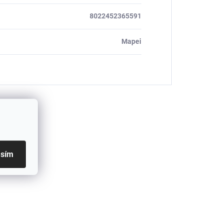
8022452365591
Mapei
asím