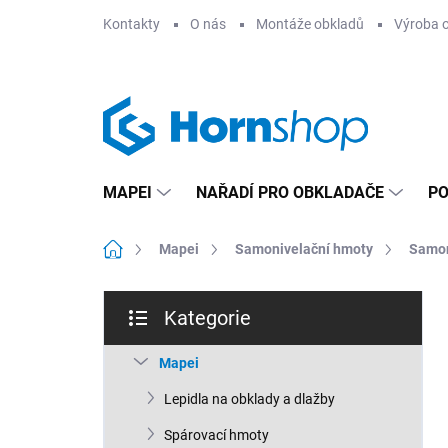
Přejít
Kontakty
O nás
Montáže obkladů
Výroba 
na
obsah
MAPEI
NAŘADÍ PRO OBKLADAČE
PO
Domů
Mapei
Samonivelační hmoty
Samon
P
Kategorie
o
Přeskočit
s
kategorie
t
Mapei
r
Lepidla na obklady a dlažby
a
n
Spárovací hmoty