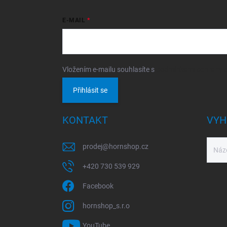
E-MAIL
Vložením e-mailu souhlasíte s
podmínkami ochrany o
Přihlásit se
KONTAKT
VYH
prodej
@
hornshop.cz
+420 730 539 929
Facebook
hornshop_s.r.o
YouTube