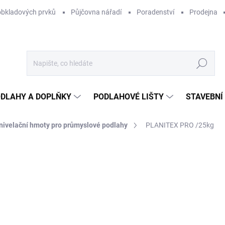
obkladových prvků
Půjčovna nářadí
Poradenství
Prodejna
Hledat
DLAHY A DOPLŇKY
PODLAHOVÉ LIŠTY
STAVEBNÍ
ivelační hmoty pro průmyslové podlahy
PLANITEX PRO /25kg
Neohodnoceno
Podrobnosti hodnocení
ZNAČKA:
MAPEI
37
26,
Měr
797,
cena
NA