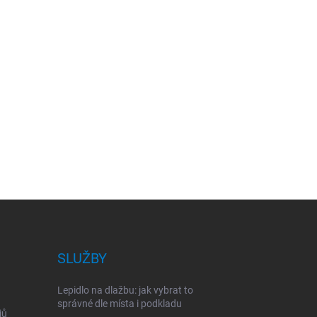
SLUŽBY
Lepidlo na dlažbu: jak vybrat to
správné dle místa i podkladu
jů