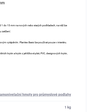
 mm
vy od 1 do 15 mm na nových nebo starých podkladech, na něž lze
 zatížení.
ovým vytápěním. Planitex Basic lze používat pouze v interiéru.
ch krytin a krytin z jehličkové plsti, PVC, designových krytin,
amonivelační hmoty pro průmyslové podlahy
1 kg