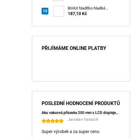
ergonomická a univerzální
BIHUI hladítko hladké
náhradní INOX 280×115 mm s
187,10 Kč
úchytem SWITCH
PŘIJÍMÁME ONLINE PLATBY
POSLEDNÍ HODNOCENÍ PRODUKTŮ
Aku vakuová přísavka 200 mm s LCD displejem (150 kg) - HÖGERT HT3B355
Jaroslav Valouch
Super výrobek a za super cenu