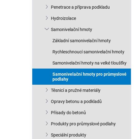
n
Penetrace a příprava podkladu
í
p
Hydroizolace
a
n
Samonivelační hmoty
e
Základní samonivelační hmoty
l
Rychleschnoucí samonivelační hmoty
Samonivelační hmoty na velké tloušťky
Samonivelační hmoty pro průmyslové
podlahy
Těsnicí a pružné materiály
Opravy betonu a podkladů
Přísady do betonů
Produkty pro průmyslové podlahy
Speciální produkty