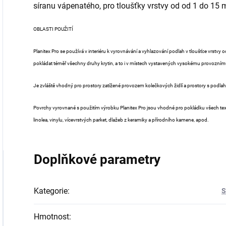
síranu vápenatého, pro tloušťky vrstvy od od 1 do 15
OBLASTI POUŽITÍ
Planitex Pro se používá v interiéru k vyrovnávání a vyhlazování podlah v tloušťce vrst
pokládat téměř všechny druhy krytin, a to i v místech vystavených vysokému provoznímu
Je zvláště vhodný pro prostory zatížené provozem kolečkových židlí a prostory s podlah
Povrchy vyrovnané s použitím výrobku Planitex Pro jsou vhodné pro pokládku všech textilní
linolea, vinylu, vícevrstvých parket, dlažeb z keramiky a přírodního kamene, apod.
Doplňkové parametry
Kategorie
:
S
Hmotnost
: