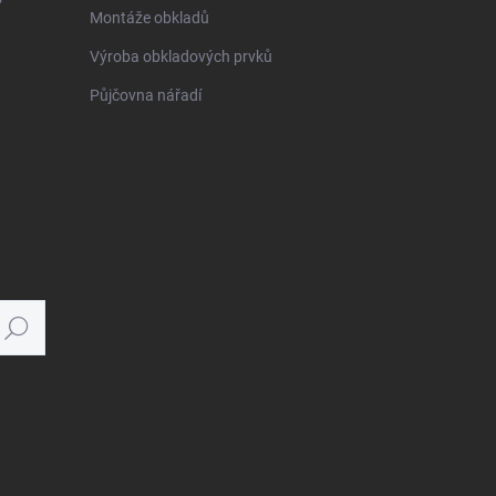
Montáže obkladů
Výroba obkladových prvků
Půjčovna nářadí
Hledat