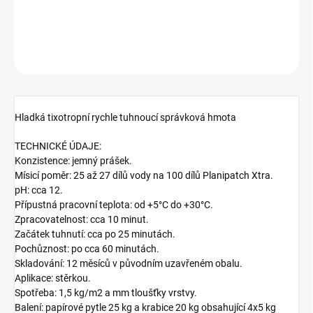
DETAILNÍ INFORMACE
ZEPTAT SE
HLÍDAT
Hladká tixotropní rychle tuhnoucí správková hmota
TECHNICKÉ ÚDAJE:
Konzistence: jemný prášek.
Mísicí poměr: 25 až 27 dílů vody na 100 dílů Planipatch Xtra.
pH: cca 12.
Přípustná pracovní teplota: od +5°C do +30°C.
Zpracovatelnost: cca 10 minut.
Začátek tuhnutí: cca po 25 minutách.
Pochůznost: po cca 60 minutách.
Skladování: 12 měsíců v původním uzavřeném obalu.
Aplikace: stěrkou.
Spotřeba: 1,5 kg/m2 a mm tloušťky vrstvy.
Balení: papírové pytle 25 kg a krabice 20 kg obsahující 4x5 kg