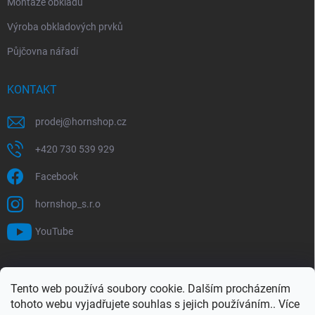
Montáže obkladů
Výroba obkladových prvků
Půjčovna nářadí
KONTAKT
prodej
@
hornshop.cz
+420 730 539 929
Facebook
hornshop_s.r.o
YouTube
VYHLEDÁVÁNÍ
Tento web používá soubory cookie. Dalším procházením
tohoto webu vyjadřujete souhlas s jejich používáním.. Více
Hledat