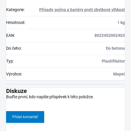
Kategorie
:
Přísady, pojiva a bariéry proti zbytkové vlhkost
Hmotnost
:
1 kg
EAN
:
8022452002403
Do čeho
:
Do betonu
Typ
:
Plastifikátor
Výrobce
:
Mapei
Diskuze
Buďte první, kdo napíše příspěvek k této položce.
Přidat komentář