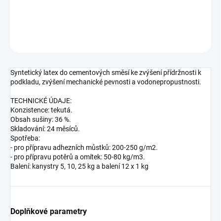
DETAILNÍ INFORMACE
ZEPTAT SE
HLÍDAT
Syntetický latex do cementových směsí ke zvýšení přídržnosti k
podkladu, zvýšení mechanické pevnosti a vodonepropustnosti.
TECHNICKÉ ÚDAJE:
Konzistence: tekutá.
Obsah sušiny: 36 %.
Skladování: 24 měsíců.
Spotřeba:
- pro přípravu adhezních můstků: 200-250 g/m2.
- pro přípravu potěrů a omítek: 50-80 kg/m3.
Balení: kanystry 5, 10, 25 kg a balení 12 x 1 kg
Doplňkové parametry