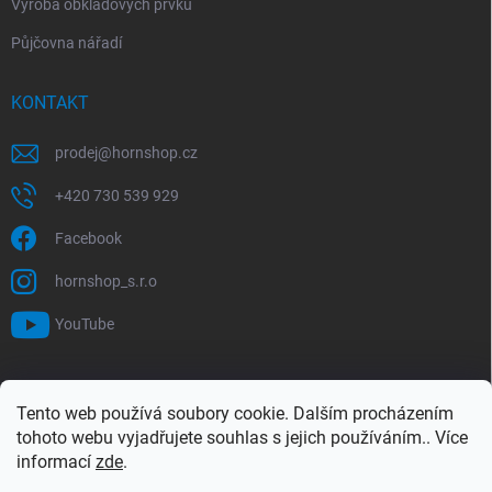
Výroba obkladových prvků
Půjčovna nářadí
KONTAKT
prodej
@
hornshop.cz
+420 730 539 929
Facebook
hornshop_s.r.o
YouTube
VYHLEDÁVÁNÍ
Tento web používá soubory cookie. Dalším procházením
tohoto webu vyjadřujete souhlas s jejich používáním.. Více
Hledat
informací
zde
.